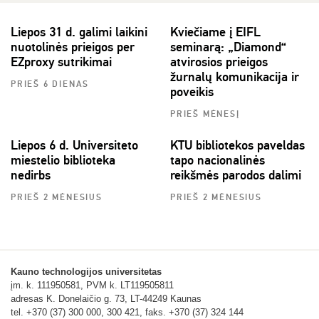
Liepos 31 d. galimi laikini
Kviečiame į EIFL
nuotolinės prieigos per
seminarą: „Diamond“
EZproxy sutrikimai
atvirosios prieigos
žurnalų komunikacija ir
PRIEŠ 6 DIENAS
poveikis
PRIEŠ MĖNESĮ
Liepos 6 d. Universiteto
KTU bibliotekos paveldas
miestelio biblioteka
tapo nacionalinės
nedirbs
reikšmės parodos dalimi
PRIEŠ 2 MĖNESIUS
PRIEŠ 2 MĖNESIUS
Kauno technologijos universitetas
įm. k. 111950581, PVM k. LT119505811
adresas K. Donelaičio g. 73, LT-44249 Kaunas
tel. +370 (37) 300 000, 300 421, faks. +370 (37) 324 144