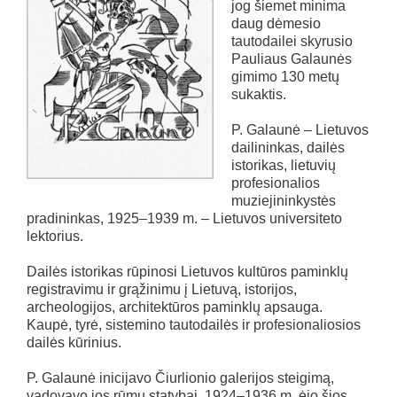
jog šiemet minima
daug dėmesio
tautodailei skyrusio
Pauliaus Galaunės
gimimo 130 metų
sukaktis.
P. Galaunė – Lietuvos
dailininkas, dailės
istorikas, lietuvių
profesionalios
muziejininkystės
pradininkas, 1925–1939 m. – Lietuvos universiteto
lektorius.
Dailės istorikas rūpinosi Lietuvos kultūros paminklų
registravimu ir grąžinimu į Lietuvą, istorijos,
archeologijos, architektūros paminklų apsauga.
Kaupė, tyrė, sistemino tautodailės ir profesionaliosios
dailės kūrinius.
P. Galaunė inicijavo Čiurlionio galerijos steigimą,
vadovavo jos rūmų statybai. 1924–1936 m. ėjo šios