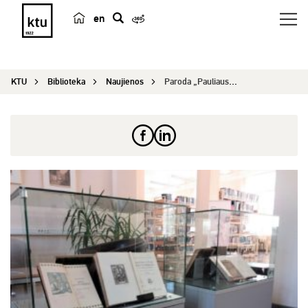
en
p
a
i
KTU
Biblioteka
Naujienos
Paroda „Pauliaus Galaunės asmeninė biblioteka“...
e
š
k
a