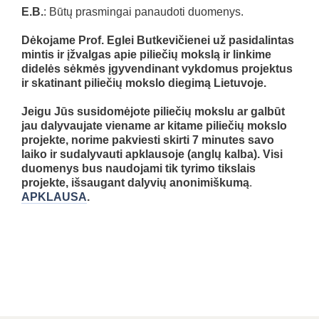
E.B.
: Būtų prasmingai panaudoti duomenys.
Dėkojame Prof. Eglei Butkevičienei už pasidalintas
mintis ir įžvalgas apie piliečių mokslą ir linkime
didelės sėkmės įgyvendinant vykdomus projektus
ir skatinant piliečių mokslo diegimą Lietuvoje.
Jeigu Jūs susidomėjote piliečių mokslu ar galbūt
jau dalyvaujate viename ar kitame piliečių mokslo
projekte, norime pakviesti s
kirti 7 minutes savo
laiko ir sudalyvauti apklausoje (anglų kalba). Visi
duomenys bus naudojami tik tyrimo tikslais
projekte, išsaugant dalyvių anonimiškumą
.
APKLAUSA
.