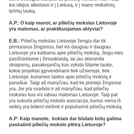
tos idėjos atkeliavo ir į Lietuvą, ir į mano mokslinių
tyrimų lauką.
A.P.: O kaip manot, ar piliečių mokslas Lietuvoje
yra matomas, ar praktikuojamas aktyviai?
E.B.:
Piliečių mokslas Lietuvoje žengia dar tik
pirmuosius žingsnius, bet vis daugiau ir daugiau
Lietuvoje yra kalbama apie piliečių mokslą. Jeigu mes
pasižiūrėtume į žiniasklaidą, tai jau atsiranda
straipsnių, pasakojančių kas vyksta šitame lauke,
kokie projektai įgyvendinami tiek užsienyje, tiek
Lietuvoje, kuriamos laidos apie piliečių mokslą ir
panašiai. Taigi aš manyčiau, kad tie pirmieji žingsniai
yra. Jie yra svarbūs ir aš manyčiau, kad piliečių
mokslas bus vis labiau matomas Lietuvoje. Taip pat
yra sukurta piliečių mokslo asociacija, kurios viena iš
veiklų yra būtent viešinti ir populiarinti piliečių mokslą.
A.P: Kaip manote, kokiais dar būdais būtų galima
paskatinti piliečių mokslo plėtrą Lietuvoje?