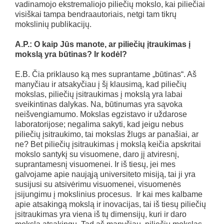
vadinamojo ekstremaliojo piliečių mokslo, kai piliečiai
visiškai tampa bendraautoriais, netgi tam tikrų
mokslinių publikacijų.
A.P.: O kaip Jūs manote, ar piliečių įtraukimas į
mokslą yra būtinas? Ir kodėl?
E.B. Čia priklauso ką mes suprantame „būtinas“. Aš
manyčiau ir atsakyčiau į šį klausimą, kad piliečių
mokslas, piliečių įsitraukimas į mokslą yra labai
sveikintinas dalykas. Na, būtinumas yra sąvoka
neišvengiamumo. Mokslas egzistavo ir uždarose
laboratorijose; negalima sakyti, kad jeigu nebus
piliečių įsitraukimo, tai mokslas žlugs ar panašiai, ar
ne? Bet piliečių įsitraukimas į mokslą keičia apskritai
mokslo santykį su visuomene, daro jį atviresnį,
suprantamesnį visuomenei. Ir iš tiesų, jei mes
galvojame apie naująją universiteto misiją, tai ji yra
susijusi su atsivėrimu visuomenei, visuomenės
įsijungimu į mokslinius procesus. Ir kai mes kalbame
apie atsakingą mokslą ir inovacijas, tai iš tiesų piliečių
įsitraukimas yra viena iš tų dimensijų, kuri ir daro