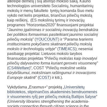
atkreipė dėmesį į šią atvirojo mokslo šaką. Kauno
technologijos universiteto Socialinių, humanitarinių
mokslų ir menų fakulteto tyrėjų komanda šiuo metu
vykdo net kelis projektus, tiriančius piliečių mokslą
kaip reiškinį, (ES mokslinių tyrimų ir inovacijų
programos “Horizontas2020” finansuojami projektai
“
Jaunimo įgalinimas ir socialinių inovacijų bendrakūra
bei politikos formavimas pasitelkiant jaunimo socialinį
piliečių mokslą
” (
YOUCOUNT
) ir “
Parama tvariems
instituciniams pokyčiams skatinant piliečių mokslą
mokslo ir technologijų srityje
” (
TIME4CS
); neseniai
pasibaigę projektai: Lietuvos mokslo tarybos
finansuotas projektas “P
iliečių mokslas kaip inovatyvi
piliečių dalyvavimo forma kuriant gerovės visuomenę
”
(
CS4Welfare
)”, COST “
Piliečių mokslinė veikla
kūrybiškumui, moksliniam raštingumui ir inovacijoms
Europoje skatinti
” (
COST
) ir kiti.).
Vykdydama „Erasmus+“ projektą
„Universitetų
bibliotekos, stiprinančios akademinės bendruomenės
ir visuomenės ryšį per piliečių mokslą Baltijos šalyse
“
(University libraries strengthening the academia-
society connection through citizen science in the