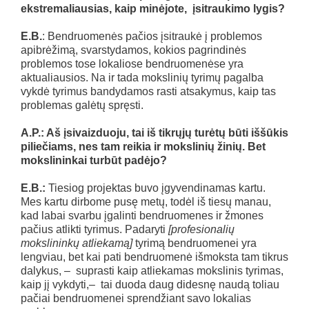
ekstremaliausias, kaip minėjote, įsitraukimo lygis?
E.B.
: Bendruomenės pačios įsitraukė į problemos
apibrėžimą, svarstydamos, kokios pagrindinės
problemos tose lokaliose bendruomenėse yra
aktualiausios. Na ir tada mokslinių tyrimų pagalba
vykdė tyrimus bandydamos rasti atsakymus, kaip tas
problemas galėtų spręsti.
A.P.: Aš įsivaizduoju, tai iš tikrųjų turėtų būti iššūkis
piliečiams, nes tam reikia ir mokslinių žinių. Bet
mokslininkai turbūt padėjo?
E.B.:
Tiesiog projektas buvo įgyvendinamas kartu.
Mes kartu dirbome pusę metų, todėl iš tiesų manau,
kad labai svarbu įgalinti bendruomenes ir žmones
pačius atlikti tyrimus. Padaryti
[profesionalių
mokslininkų atliekamą]
tyrimą bendruomenei yra
lengviau, bet kai pati bendruomenė išmoksta tam tikrus
dalykus, – suprasti kaip atliekamas mokslinis tyrimas,
kaip jį vykdyti,– tai duoda daug didesnę naudą toliau
pačiai bendruomenei sprendžiant savo lokalias