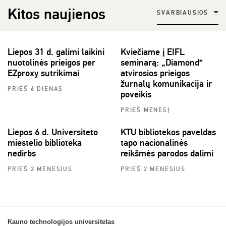
Kitos naujienos
SVARBIAUSIOS
Liepos 31 d. galimi laikini
Kviečiame į EIFL
nuotolinės prieigos per
seminarą: „Diamond“
EZproxy sutrikimai
atvirosios prieigos
žurnalų komunikacija ir
PRIEŠ 6 DIENAS
poveikis
PRIEŠ MĖNESĮ
Liepos 6 d. Universiteto
KTU bibliotekos paveldas
miestelio biblioteka
tapo nacionalinės
nedirbs
reikšmės parodos dalimi
PRIEŠ 2 MĖNESIUS
PRIEŠ 2 MĖNESIUS
Kauno technologijos universitetas