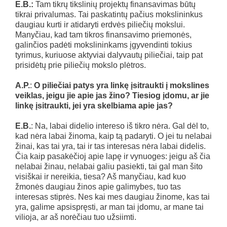
E.B.:
Tam tikrų tikslinių projektų finansavimas būtų
tikrai privalumas. Tai paskatintų pačius mokslininkus
daugiau kurti ir atidaryti erdvės piliečių mokslui.
Manyčiau, kad tam tikros finansavimo priemonės,
galinčios padėti mokslininkams įgyvendinti tokius
tyrimus, kuriuose aktyviai dalyvautų piliečiai, taip pat
prisidėtų prie piliečių mokslo plėtros.
A.P.
:
O piliečiai patys yra linkę įsitraukti į mokslines
veiklas, jeigu jie apie jas žino? Tiesiog įdomu, ar jie
linkę įsitraukti, jei yra skelbiama apie jas?
E.B.
: Na, labai didelio intereso iš tikro nėra. Gal dėl to,
kad nėra labai žinoma, kaip tą padaryti. O jei tu nelabai
žinai, kas tai yra, tai ir tas interesas nėra labai didelis.
Čia kaip pasakėčioj apie lapę ir vynuoges: jeigu aš čia
nelabai žinau, nelabai galiu pasiekti, tai gal man šito
visiškai ir nereikia, tiesa? Aš manyčiau, kad kuo
žmonės daugiau žinos apie galimybes, tuo tas
interesas stiprės. Nes kai mes daugiau žinome, kas tai
yra, galime apsispręsti, ar man tai įdomu, ar mane tai
vilioja, ar aš norėčiau tuo užsiimti.