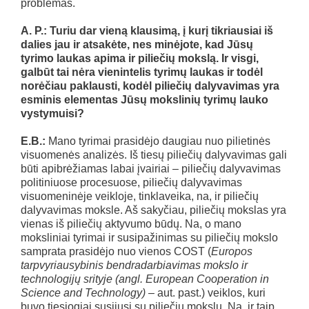
problemas.
A. P.: Turiu dar vieną klausimą, į kurį tikriausiai iš
dalies jau ir atsakėte, nes minėjote, kad Jūsų
tyrimo laukas apima ir piliečių mokslą. Ir visgi,
galbūt tai nėra vienintelis tyrimų laukas ir todėl
norėčiau paklausti, kodėl piliečių dalyvavimas yra
esminis elementas Jūsų mokslinių tyrimų lauko
vystymuisi?
E.B.:
Mano tyrimai prasidėjo daugiau nuo pilietinės
visuomenės analizės. Iš tiesų piliečių dalyvavimas gali
būti apibrėžiamas labai įvairiai – piliečių dalyvavimas
politiniuose procesuose, piliečių dalyvavimas
visuomeninėje veikloje, tinklaveika, na, ir piliečių
dalyvavimas moksle. Aš sakyčiau, piliečių mokslas yra
vienas iš piliečių aktyvumo būdų. Na, o mano
moksliniai tyrimai ir susipažinimas su piliečių mokslo
samprata prasidėjo nuo vienos COST (
Europos
tarpvyriausybinis bendradarbiavimas mokslo ir
technologijų srityje (angl. European Cooperation in
Science and Technology) –
aut. past.) veiklos, kuri
buvo tiesiogiai susijusi su piliečių mokslu. Na, ir taip