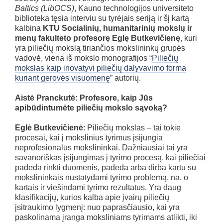
Baltics (LibOCS)
, Kauno technologijos universiteto
biblioteka tęsia interviu su tyrėjais seriją ir šį kartą
kalbina
KTU Socialinių, humanitarinių mokslų ir
menų fakulteto profesorę
Eglę Butkevičienę
, kuri
yra piliečių mokslą tiriančios mokslininkų grupės
vadovė, viena iš mokslo monografijos “
Piliečių
mokslas kaip inovatyvi piliečių dalyvavimo forma
kuriant gerovės visuomenę
” autorių.
Aistė Pranckutė: Profesore, kaip Jūs
apibūdintumėte piliečių mokslo sąvoką?
Eglė Butkevičienė
: Piliečių mokslas – tai tokie
procesai, kai į mokslinius tyrimus įsijungia
neprofesionalūs mokslininkai. Dažniausiai tai yra
savanoriškas įsijungimas į tyrimo procesą, kai piliečiai
padeda rinkti duomenis, padeda arba dirba kartu su
mokslininkais nustatydami tyrimo problemą, na, o
kartais ir viešindami tyrimo rezultatus. Yra daug
klasifikacijų, kurios kalba apie įvairų piliečių
įsitraukimo lygmenį: nuo paprasčiausio, kai yra
paskolinama įranga moksliniams tyrimams atlikti, iki