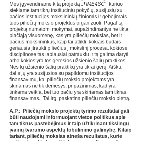
Mes įgyvendiname kitą projektą „
TIME4SC
“, kuriuo
siekiame tam tikrų institucinių pokyčių, susijusių su
pačios institucijos mokslininkų žiniomis ir gebėjimais
tuos piliečių mokslo projektus organizuoti. Pagal tą
projektą numatomi mokymai, supažindinantys ne tiktai
plačiąją visuomenę, kas yra piliečių mokslas, bet ir
pačius mokslininkus, kaip tai atlikti, kokiais būdais
geriausia įtraukti piliečius į mokslinį procesą, kokiose
disciplinose tas labiausiai patrauklu ir tą galima daryti,
arba kokios yra tos gerosios užsienio šalių praktikos.
Nes tų užsienio šalių praktikų yra tikrai gerų. Aišku,
dalis jų yra susijusios su papildomu institucijos
finansavimu, kai piliečių mokslo projektams yra
skiriamas ne tik dėmesys, pripažinimas, kad yra
tinkama veikla, bet tuo pačiu yra skiriamas tam tikras
finansavimas. Tai irgi paskatina piliečių mokslo plėtrą.
A.P.: Piliečių mokslo projektų tyrimo rezultatai gali
būti naudojami informuojant vietos politikus apie
tam tikrus pastebėjimus ir taip užtikrinant tikslingų
įvairių tvarumo aspektų tobulinimo galimybę. Kitaip
tariant, piliečių mokslas atneša rezultatus, kurie