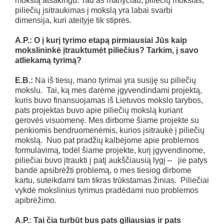
mokslą atsakingu. Tad aš manyčiau, piliečių mokslas,
piliečių įsitraukimas į mokslą yra labai svarbi
dimensija, kuri ateityje tik stiprės.
A.P.: O į kurį tyrimo etapą pirmiausiai Jūs kaip
mokslininkė įtrauktumėt piliečius? Tarkim, į savo
atliekamą tyrimą?
E.B.:
Na iš tiesų, mano tyrimai yra susiję su piliečių
mokslu. Tai, ką mes darėme įgyvendindami projektą,
kuris buvo finansuojamas iš Lietuvos mokslo tarybos,
pats projektas buvo apie piliečių mokslą kuriant
gerovės visuomenę. Mes dirbome šiame projekte su
penkiomis bendruomenėmis, kurios įsitraukė į piliečių
mokslą. Nuo pat pradžių kalbėjome apie problemos
formulavimą, todėl šiame projekte, kurį įgyvendinome,
piliečiai buvo įtraukti į patį aukščiausią lygį – jie patys
bandė apsibrėžti problemą, o mes tiesiog dirbome
kartu, suteikdami tam tikras trūkstamas žinias. Piliečiai
vykdė mokslinius tyrimus pradėdami nuo problemos
apibrėžimo.
A.P.
:
Tai čia turbūt bus pats giliausias ir pats