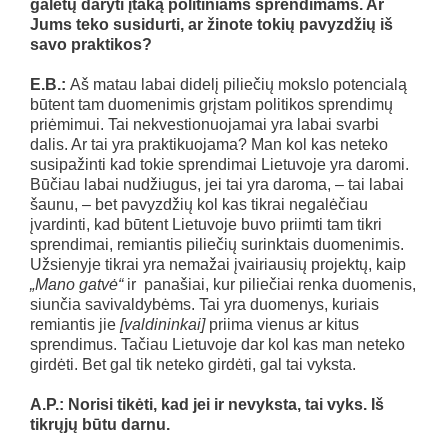
galėtų daryti įtaką politiniams sprendimams. Ar
Jums teko susidurti, ar žinote tokių pavyzdžių iš
savo praktikos?
E.B.:
Aš matau labai didelį piliečių mokslo potencialą
būtent tam duomenimis grįstam politikos sprendimų
priėmimui. Tai nekvestionuojamai yra labai svarbi
dalis. Ar tai yra praktikuojama? Man kol kas neteko
susipažinti kad tokie sprendimai Lietuvoje yra daromi.
Būčiau labai nudžiugus, jei tai yra daroma, – tai labai
šaunu, – bet pavyzdžių kol kas tikrai negalėčiau
įvardinti, kad būtent Lietuvoje buvo priimti tam tikri
sprendimai, remiantis piliečių surinktais duomenimis.
Užsienyje tikrai yra nemažai įvairiausių projektų, kaip
„Mano gatvė“
ir panašiai, kur piliečiai renka duomenis,
siunčia savivaldybėms. Tai yra duomenys, kuriais
remiantis jie
[valdininkai]
priima vienus ar kitus
sprendimus. Tačiau Lietuvoje dar kol kas man neteko
girdėti. Bet gal tik neteko girdėti, gal tai vyksta.
A.P.: Norisi tikėti, kad jei ir nevyksta, tai vyks. Iš
tikrųjų būtu darnu.