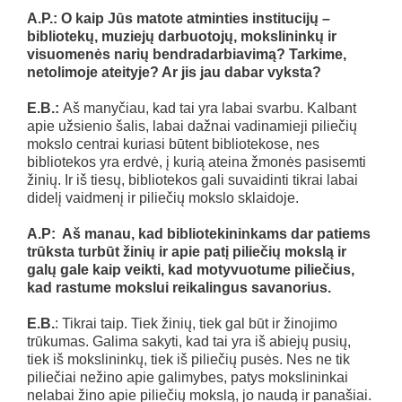
A.P.: O kaip Jūs matote atminties institucijų –
bibliotekų, muziejų darbuotojų, mokslininkų ir
visuomenės narių bendradarbiavimą? Tarkime,
netolimoje ateityje? Ar jis jau dabar vyksta?
E.B.:
Aš manyčiau, kad tai yra labai svarbu. Kalbant
apie užsienio šalis, labai dažnai vadinamieji piliečių
mokslo centrai kuriasi būtent bibliotekose, nes
bibliotekos yra erdvė, į kurią ateina žmonės pasisemti
žinių. Ir iš tiesų, bibliotekos gali suvaidinti tikrai labai
didelį vaidmenį ir piliečių mokslo sklaidoje.
A.P: Aš manau, kad bibliotekininkams dar patiems
trūksta turbūt žinių ir apie patį piliečių mokslą ir
galų gale kaip veikti, kad motyvuotume piliečius,
kad rastume mokslui reikalingus savanorius.
E.B.
: Tikrai taip. Tiek žinių, tiek gal būt ir žinojimo
trūkumas. Galima sakyti, kad tai yra iš abiejų pusių,
tiek iš mokslininkų, tiek iš piliečių pusės. Nes ne tik
piliečiai nežino apie galimybes, patys mokslininkai
nelabai žino apie piliečių mokslą, jo naudą ir panašiai.