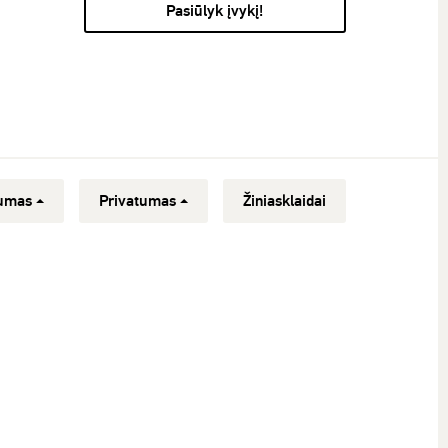
Pasiūlyk įvykį!
umas
Privatumas
Žiniasklaidai