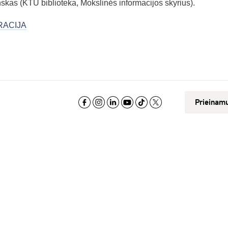
as (KTU biblioteka, Mokslinės informacijos skyrius).
RACIJA
Prieinam