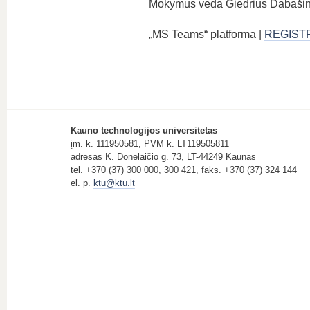
Mokymus veda Giedrius Dabašinsk
„MS Teams“ platforma |
REGIST
Kauno technologijos universitetas
įm. k. 111950581, PVM k. LT119505811
adresas K. Donelaičio g. 73, LT-44249 Kaunas
tel. +370 (37) 300 000, 300 421, faks. +370 (37) 324 144
el. p.
ktu@ktu.lt