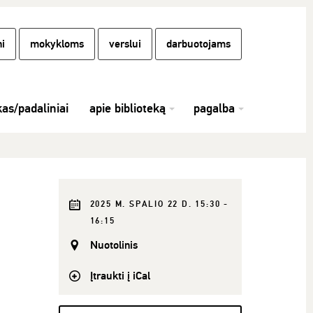
i
mokykloms
verslui
darbuotojams
kas/padaliniai
apie biblioteką
pagalba
2025 M. SPALIO 22 D. 15:30 -
16:15
Nuotolinis
Įtraukti į iCal