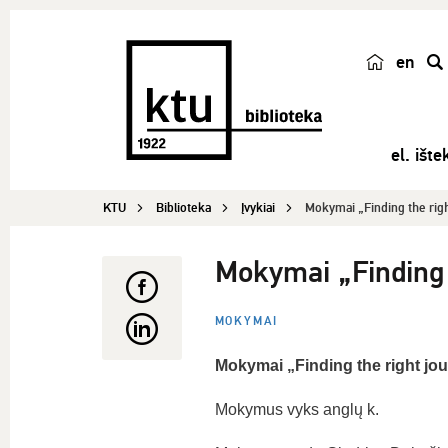
en
p
a
i
el. ištek
e
š
KTU
Biblioteka
Įvykiai
Mokymai „Finding the righ
k
a
Mokymai „Finding t
MOKYMAI
Mokymai „Finding the right jour
Mokymus vyks anglų k.