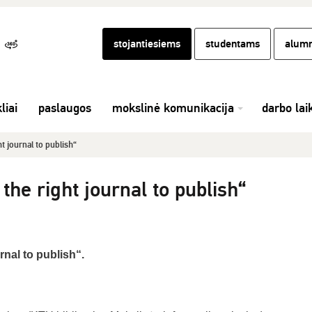
stojantiesiems
studentams
alumn
liai
paslaugos
mokslinė komunikacija
darbo lai
t journal to publish“
he right journal to publish“
nal to publish“.