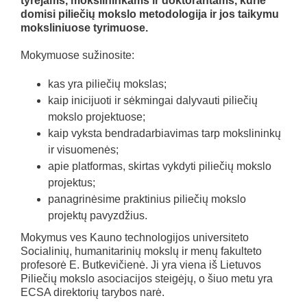
tyrėjams, mokslininkams ir doktorantams, kurie
domisi piliečių mokslo metodologija ir jos taikymu
moksliniuose tyrimuose.
Mokymuose sužinosite:
kas yra piliečių mokslas;
kaip inicijuoti ir sėkmingai dalyvauti piliečių
mokslo projektuose;
kaip vyksta bendradarbiavimas tarp mokslininkų
ir visuomenės;
apie platformas, skirtas vykdyti piliečių mokslo
projektus;
panagrinėsime praktinius piliečių mokslo
projektų pavyzdžius.
Mokymus ves Kauno technologijos universiteto
Socialinių, humanitarinių mokslų ir menų fakulteto
profesorė E. Butkevičienė. Ji yra viena iš Lietuvos
Piliečių mokslo asociacijos steigėjų, o šiuo metu yra
ECSA direktorių tarybos narė.