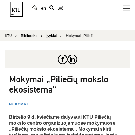
en
p
a
i
KTU
Biblioteka
Įvykiai
Mokymai „Piliečių mokslo ekosistema“
e
š
k
a
Mokymai „Piliečių mokslo
ekosistema“
MOKYMAI
Birželio 9 d. kviečiame dalyvauti KTU Piliečių
mokslo centro organizuojamuose mokymuose
„Piliečių mokslo ekosistema“. Mokymai skirti