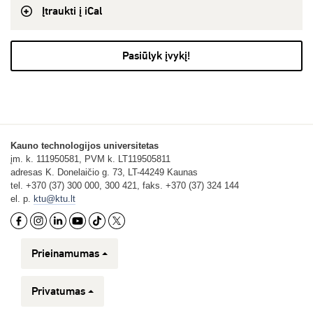
Įtraukti į iCal
Pasiūlyk įvykį!
Kauno technologijos universitetas
įm. k. 111950581, PVM k. LT119505811
adresas K. Donelaičio g. 73, LT-44249 Kaunas
tel. +370 (37) 300 000, 300 421, faks. +370 (37) 324 144
el. p.
ktu@ktu.lt
Prieinamumas
Privatumas