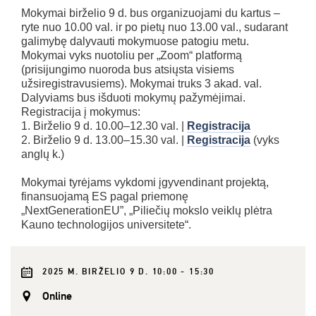
Mokymai birželio 9 d. bus organizuojami du kartus –
ryte nuo 10.00 val. ir po pietų nuo 13.00 val., sudarant
galimybę dalyvauti mokymuose patogiu metu.
Mokymai vyks nuotoliu per „Zoom“ platformą
(prisijungimo nuoroda bus atsiųsta visiems
užsiregistravusiems). Mokymai truks 3 akad. val.
Dalyviams bus išduoti mokymų pažymėjimai.
Registracija į mokymus:
1. Birželio 9 d. 10.00–12.30 val. |
Registracija
2. Birželio 9 d. 13.00–15.30 val. |
Registracija
(vyks
anglų k.)
Mokymai tyrėjams vykdomi įgyvendinant projektą,
finansuojamą ES pagal priemonę
„NextGenerationEU”, „Piliečių mokslo veiklų plėtra
Kauno technologijos universitete“.
2025 M. BIRŽELIO 9 D. 10:00 - 15:30
Online