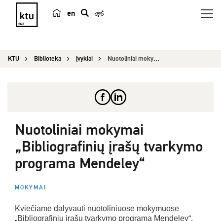
en
p
a
i
KTU
Biblioteka
Įvykiai
Nuotoliniai mokymai „Bibliografinių įrašų tvarky...
e
š
k
a
Nuotoliniai mokymai
„Bibliografinių įrašų tvarkymo
programa Mendeley“
MOKYMAI
Kviečiame dalyvauti nuotoliniuose mokymuose
„Bibliografinių įrašų tvarkymo programa Mendeley“.