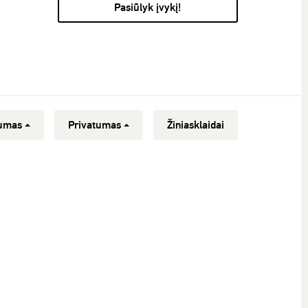
Pasiūlyk įvykį!
umas
Privatumas
Žiniasklaidai