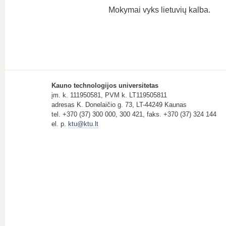
Mokymai vyks lietuvių kalba.
Kauno technologijos universitetas
įm. k. 111950581, PVM k. LT119505811
adresas K. Donelaičio g. 73, LT-44249 Kaunas
tel. +370 (37) 300 000, 300 421, faks. +370 (37) 324 144
el. p.
ktu@ktu.lt