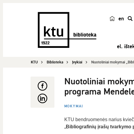
en
p
a
i
el. ištek
e
š
KTU
Biblioteka
Įvykiai
Nuotoliniai mokymai „Bibli
k
a
Nuotoliniai mokym
programa Mendel
MOKYMAI
KTU bendruomenės narius kvie
„
Bibliografinių įrašų tvarkym