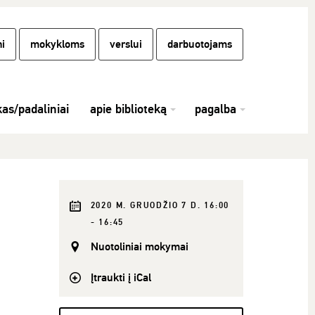
i
mokykloms
verslui
darbuotojams
kas/padaliniai
apie biblioteką
pagalba
2020 M. GRUODŽIO 7 D. 16:00
- 16:45
Nuotoliniai mokymai
Įtraukti į iCal