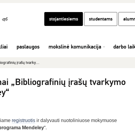
stojantiesiems
studentams
alumn
liai
paslaugos
mokslinė komunikacija
darbo lai
ografinių įrašų tvarky...
ai „Bibliografinių įrašų tvarkymo
ey“
čiame
registruotis
ir dalyvauti nuotoliniuose mokymuose
o programa Mendeley
“.