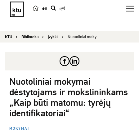
en
p
a
i
KTU
Biblioteka
Įvykiai
Nuotoliniai mokymai dėstytojams ir mokslininkams...
e
š
k
a
Nuotoliniai mokymai
dėstytojams ir mokslininkams
„Kaip būti matomu: tyrėjų
identifikatoriai“
MOKYMAI