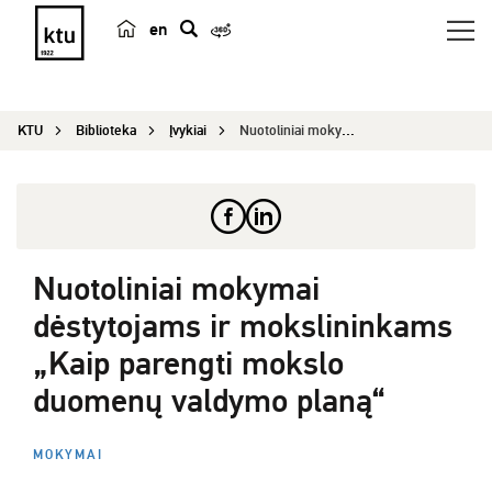
en
p
a
i
KTU
Biblioteka
Įvykiai
Nuotoliniai mokymai dėstytojams ir mokslininkams...
e
š
k
a
Nuotoliniai mokymai
dėstytojams ir mokslininkams
„Kaip parengti mokslo
duomenų valdymo planą“
MOKYMAI