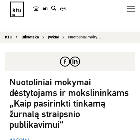
en
p
a
i
KTU
Biblioteka
Įvykiai
Nuotoliniai mokymai dėstytojams ir mokslininkams...
e
š
k
a
Nuotoliniai mokymai
dėstytojams ir mokslininkams
„Kaip pasirinkti tinkamą
žurnalą straipsnio
publikavimui“