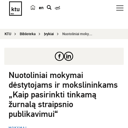
en
p
a
i
KTU
Biblioteka
Įvykiai
Nuotoliniai mokymai dėstytojams ir mokslininkams...
e
š
k
a
Nuotoliniai mokymai
dėstytojams ir mokslininkams
„Kaip pasirinkti tinkamą
žurnalą straipsnio
publikavimui“