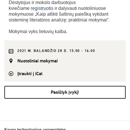
Dėstytojus ir mokslo darbuotojus
kviečiame
registruotis
ir dalyvauti nuotoliniuose
mokymuose „Kaip atlikti šaltinių paiešką vykdant
sisteminę literatūros analizę: praktiniai mokymai“.
Mokymai vyks lietuvių kalba.
2021 M. BALANDŽIO 28 D. 15:00 - 16:00
Nuotoliniai mokymai
Įtraukti į iCal
Pasiūlyk įvykį!
Kauno technologijos universitetas