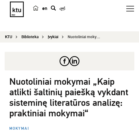
en
p
a
i
KTU
Biblioteka
Įvykiai
Nuotoliniai mokymai „Kaip atlikti šaltinių paieš...
e
š
k
a
Nuotoliniai mokymai „Kaip
atlikti šaltinių paiešką vykdant
sisteminę literatūros analizę:
praktiniai mokymai“
MOKYMAI