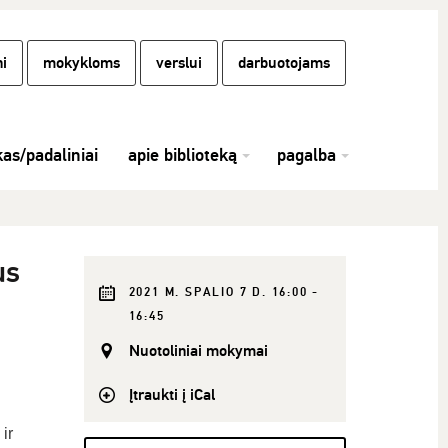
i
mokykloms
verslui
darbuotojams
kas/padaliniai
apie biblioteką
pagalba
us
2021 M. SPALIO 7 D. 16:00 -
16:45
Nuotoliniai mokymai
Įtraukti į iCal
ir