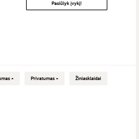
Pasiūlyk įvykį!
umas
Privatumas
Žiniasklaidai