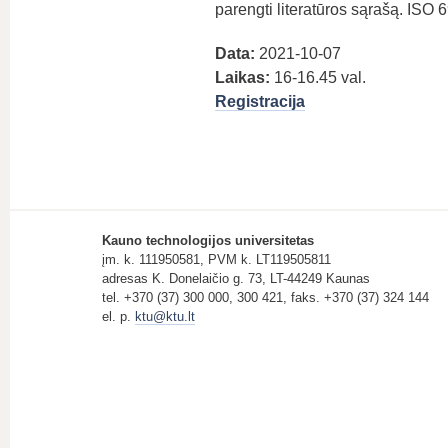
parengti literatūros sąrašą. ISO 6
Data:
2021-10-07
Laikas:
16-16.45 val.
Registracija
Kauno technologijos universitetas
įm. k. 111950581, PVM k. LT119505811
adresas K. Donelaičio g. 73, LT-44249 Kaunas
tel. +370 (37) 300 000, 300 421, faks. +370 (37) 324 144
el. p.
ktu@ktu.lt