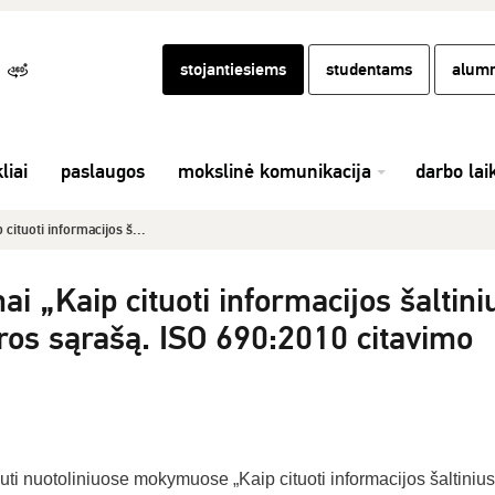
stojantiesiems
studentams
alumn
liai
paslaugos
mokslinė komunikacija
darbo lai
cituoti informacijos š...
i „Kaip cituoti informacijos šaltini
tūros sąrašą. ISO 690:2010 citavimo
i nuotoliniuose mokymuose „Kaip cituoti informacijos šaltinius 