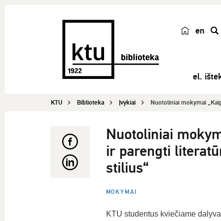
en
p
a
i
el. ištek
e
š
KTU
Biblioteka
Įvykiai
Nuotoliniai mokymai „Kaip 
k
a
Nuotoliniai mokyma
ir parengti litera
stilius“
MOKYMAI
KTU studentus kviečiame dalyvaut