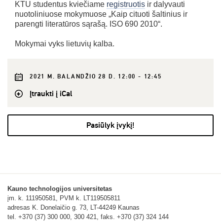
KTU studentus kviečiame
registruotis
ir dalyvauti
nuotoliniuose mokymuose „Kaip cituoti šaltinius ir
parengti literatūros sąrašą. ISO 690 2010“.
Mokymai vyks lietuvių kalba.
2021 M. BALANDŽIO 28 D. 12:00 - 12:45
Įtraukti į iCal
Pasiūlyk įvykį!
Kauno technologijos universitetas
įm. k. 111950581, PVM k. LT119505811
adresas K. Donelaičio g. 73, LT-44249 Kaunas
tel. +370 (37) 300 000, 300 421, faks. +370 (37) 324 144