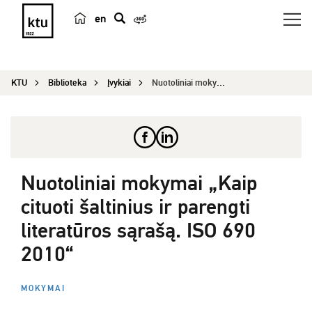
en
p
a
i
KTU
Biblioteka
Įvykiai
Nuotoliniai mokymai „Kaip cituoti šaltinius ir p...
e
š
k
a
Nuotoliniai mokymai „Kaip
cituoti šaltinius ir parengti
literatūros sąrašą. ISO 690
2010“
MOKYMAI