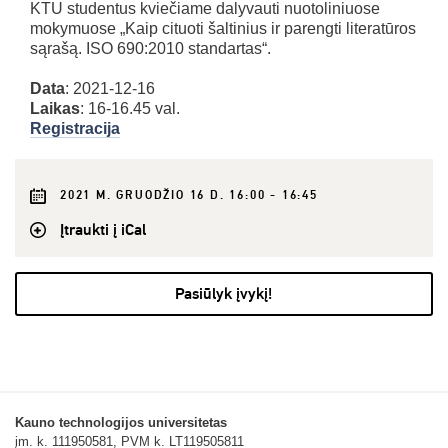
KTU studentus kviečiame dalyvauti nuotoliniuose
mokymuose „Kaip cituoti šaltinius ir parengti literatūros
sąrašą. ISO 690:2010 standartas“.
Data
: 2021-12-16
Laikas
: 16-16.45 val.
Registracija
2021 M. GRUODŽIO 16 D. 16:00 - 16:45
Įtraukti į iCal
Pasiūlyk įvykį!
Kauno technologijos universitetas
įm. k. 111950581, PVM k. LT119505811