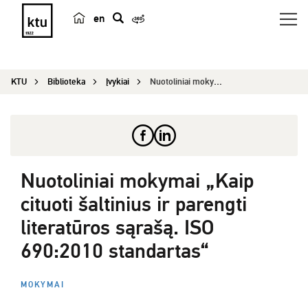
en
p
a
i
KTU
Biblioteka
Įvykiai
Nuotoliniai mokymai „Kaip cituoti šaltinius ir p...
e
š
k
a
Nuotoliniai mokymai „Kaip
cituoti šaltinius ir parengti
literatūros sąrašą. ISO
690:2010 standartas“
MOKYMAI