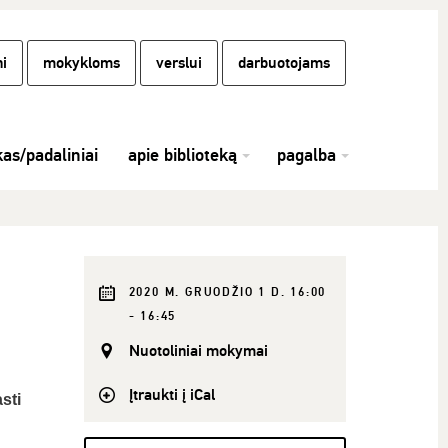
i
mokykloms
verslui
darbuotojams
kas/padaliniai
apie biblioteką
pagalba
2020 M. GRUODŽIO 1 D. 16:00
- 16:45
Nuotoliniai mokymai
Įtraukti į iCal
sti