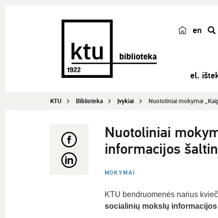
en
p
a
i
el. ištek
e
š
KTU
Biblioteka
Įvykiai
Nuotoliniai mokymai „Kaip 
k
a
Nuotoliniai mokyma
informacijos šalti
MOKYMAI
KTU bendruomenės narius kvie
socialinių mokslų informacijos