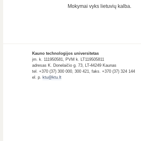
Mokymai vyks lietuvių kalba.
Kauno technologijos universitetas
įm. k. 111950581, PVM k. LT119505811
adresas K. Donelaičio g. 73, LT-44249 Kaunas
tel. +370 (37) 300 000, 300 421, faks. +370 (37) 324 144
el. p.
ktu@ktu.lt