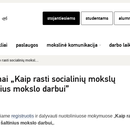
stojantiesiems
studentams
alumn
liai
paslaugos
mokslinė komunikacija
darbo lai
rasti socialinių moksl...
i „Kaip rasti socialinių mokslų
nius mokslo darbui”
čiame
registruotis
ir dalyvauti nuotoliniuose mokymuose „
Kaip ra
 šaltinius mokslo darbui
„.