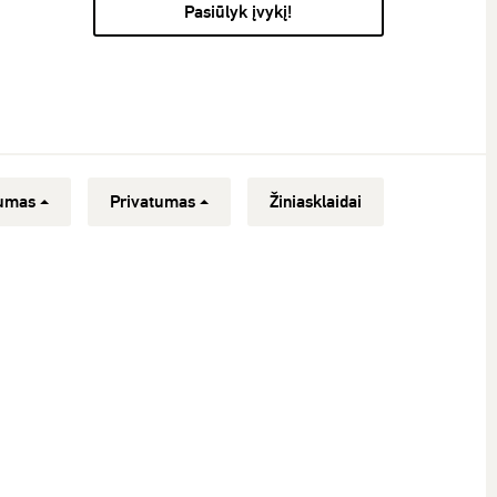
Pasiūlyk įvykį!
umas
Privatumas
Žiniasklaidai