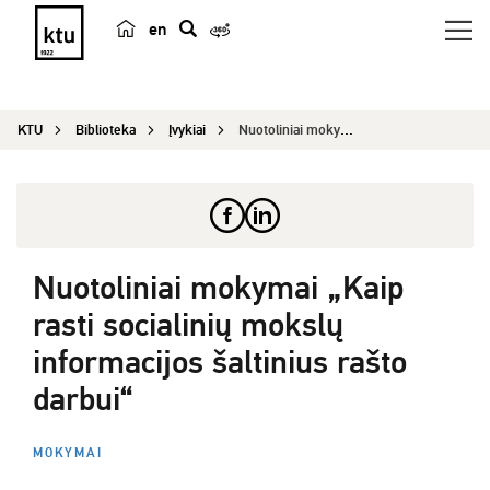
en
p
a
i
KTU
Biblioteka
Įvykiai
Nuotoliniai mokymai „Kaip rasti socialinių moksl...
e
š
k
a
Nuotoliniai mokymai „Kaip
rasti socialinių mokslų
informacijos šaltinius rašto
darbui“
MOKYMAI