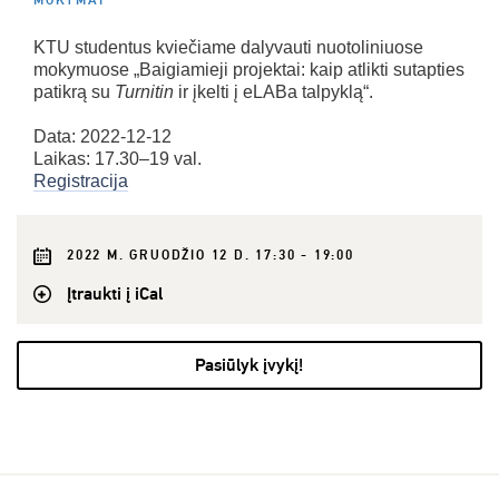
MOKYMAI
KTU studentus kviečiame dalyvauti nuotoliniuose
mokymuose „Baigiamieji projektai: kaip atlikti sutapties
patikrą su
Turnitin
ir įkelti į eLABa talpyklą“.
Data: 2022-12-12
Laikas: 17.30–19 val.
Registracija
2022 M. GRUODŽIO 12 D. 17:30 - 19:00
Įtraukti į iCal
Pasiūlyk įvykį!