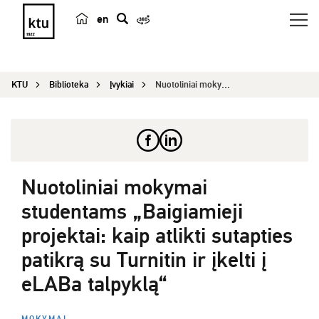
en
p
a
i
KTU
Biblioteka
Įvykiai
Nuotoliniai mokymai studentams „Baigiamieji proj...
e
š
k
a
Nuotoliniai mokymai
studentams „Baigiamieji
projektai: kaip atlikti sutapties
patikrą su Turnitin ir įkelti į
eLABa talpyklą“