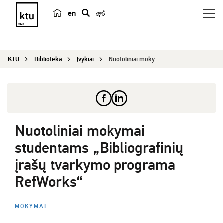
en
p
a
i
KTU
Biblioteka
Įvykiai
Nuotoliniai mokymai studentams „Bibliografinių į...
e
š
k
a
Nuotoliniai mokymai
studentams „Bibliografinių
įrašų tvarkymo programa
RefWorks“
MOKYMAI