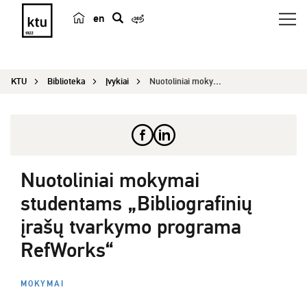
en
p
a
i
KTU
Biblioteka
Įvykiai
Nuotoliniai mokymai studentams „Bibliografinių į...
e
š
k
a
Nuotoliniai mokymai
studentams „Bibliografinių
įrašų tvarkymo programa
RefWorks“
MOKYMAI