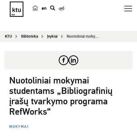
en
p
a
i
KTU
Biblioteka
Įvykiai
Nuotoliniai mokymai studentams „Bibliografinių į...
e
š
k
a
Nuotoliniai mokymai
studentams „Bibliografinių
įrašų tvarkymo programa
RefWorks“
MOKYMAI