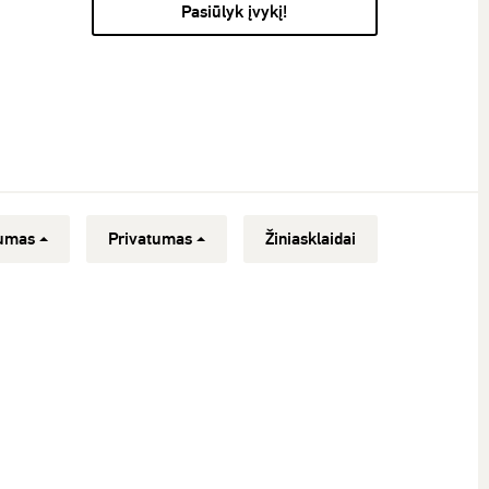
Pasiūlyk įvykį!
umas
Privatumas
Žiniasklaidai