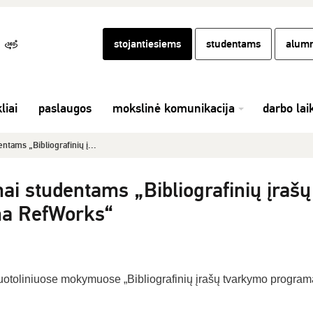
stojantiesiems
studentams
alumn
liai
paslaugos
mokslinė komunikacija
darbo lai
ntams „Bibliografinių į...
ai studentams „Bibliografinių įrašų
a RefWorks“
uotoliniuose mokymuose „Bibliografinių įrašų tvarkymo program