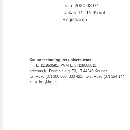
Data: 2024-03-07
Laikas: 15–15.45 val.
Registracija
Kauno technologijos universitetas
įm. k. 111950581, PVM k. LT119505811
adresas K. Donelaičio g. 73, LT-44249 Kaunas
tel. +370 (37) 300 000, 300 421, faks. +370 (37) 324 144
el. p.
ktu@ktu.lt