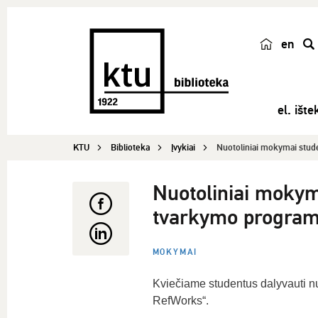
en
p
a
i
el. ištek
e
š
KTU
Biblioteka
Įvykiai
Nuotoliniai mokymai stude
k
a
Nuotoliniai mokym
tvarkymo program
MOKYMAI
Kviečiame studentus dalyvauti n
RefWorks“.