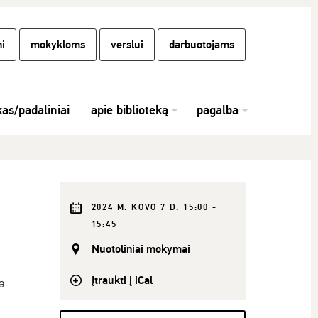
i
mokykloms
verslui
darbuotojams
kas/padaliniai
apie biblioteką
pagalba
2024 M. KOVO 7 D. 15:00 -
15:45
Nuotoliniai mokymai
Įtraukti į iCal
a