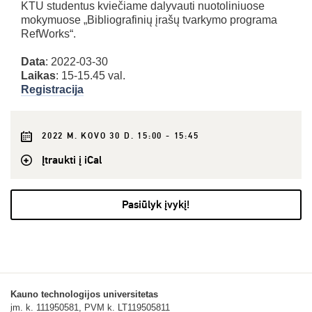
KTU studentus kviečiame dalyvauti nuotoliniuose
mokymuose „Bibliografinių įrašų tvarkymo programa
RefWorks“.
Data
: 2022-03-30
Laikas
: 15-15.45 val.
Registracija
2022 M. KOVO 30 D. 15:00 - 15:45
Įtraukti į iCal
Pasiūlyk įvykį!
Kauno technologijos universitetas
įm. k. 111950581, PVM k. LT119505811