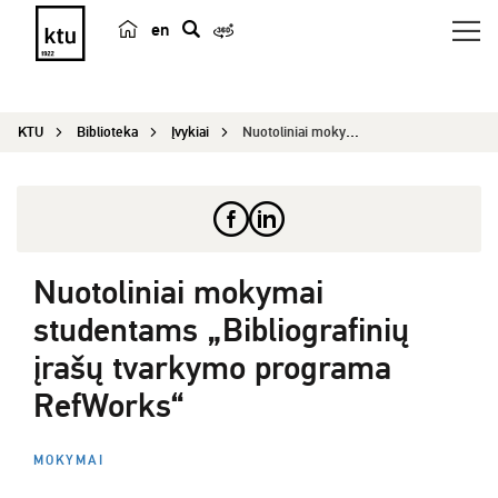
en
p
a
i
KTU
Biblioteka
Įvykiai
Nuotoliniai mokymai studentams „Bibliografinių į...
e
š
k
a
Nuotoliniai mokymai
studentams „Bibliografinių
įrašų tvarkymo programa
RefWorks“
MOKYMAI