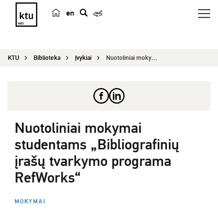
en
p
a
i
KTU
Biblioteka
Įvykiai
Nuotoliniai mokymai studentams „Bibliografinių į...
e
š
k
a
Nuotoliniai mokymai
studentams „Bibliografinių
įrašų tvarkymo programa
RefWorks“
MOKYMAI