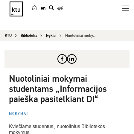
en
p
a
i
KTU
Biblioteka
Įvykiai
Nuotoliniai mokymai studentams „Informacijos pai...
e
š
k
a
Nuotoliniai mokymai
studentams „Informacijos
paieška pasitelkiant DI“
MOKYMAI
Kviečiame studentus į nuotolinius Bibliotekos
mokymus.