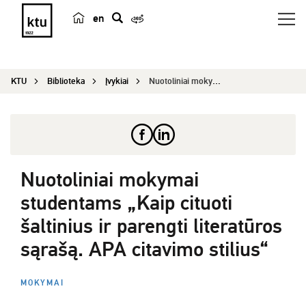
en
p
a
i
KTU
Biblioteka
Įvykiai
Nuotoliniai mokymai studentams „Kaip cituoti šal...
e
š
k
a
Nuotoliniai mokymai
studentams „Kaip cituoti
šaltinius ir parengti literatūros
sąrašą. APA citavimo stilius“
MOKYMAI