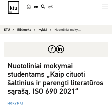
en
p
a
i
KTU
Biblioteka
Įvykiai
Nuotoliniai mokymai studentams „Kaip cituoti šal...
e
š
k
a
Nuotoliniai mokymai
studentams „Kaip cituoti
šaltinius ir parengti literatūros
sąrašą. ISO 690 2021“
MOKYMAI