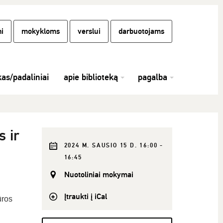
i
mokykloms
verslui
darbuotojams
kas/padaliniai
apie biblioteką
pagalba
s ir
2024 M. SAUSIO 15 D. 16:00 -
16:45
Nuotoliniai mokymai
Įtraukti į iCal
ūros