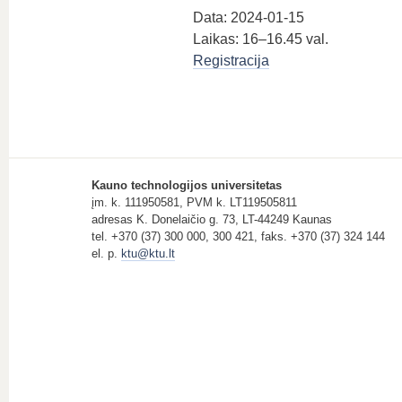
Data: 2024-01-15
Laikas: 16–16.45 val.
Registracija
Kauno technologijos universitetas
įm. k. 111950581, PVM k. LT119505811
adresas K. Donelaičio g. 73, LT-44249 Kaunas
tel. +370 (37) 300 000, 300 421, faks. +370 (37) 324 144
el. p.
ktu@ktu.lt