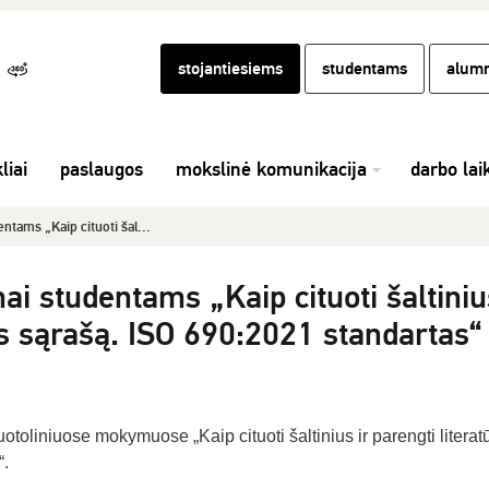
stojantiesiems
studentams
alumn
liai
paslaugos
mokslinė komunikacija
darbo lai
ntams „Kaip cituoti šal...
i studentams „Kaip cituoti šaltiniu
os sąrašą. ISO 690:2021 standartas“
toliniuose mokymuose „Kaip cituoti šaltinius ir parengti literat
“.