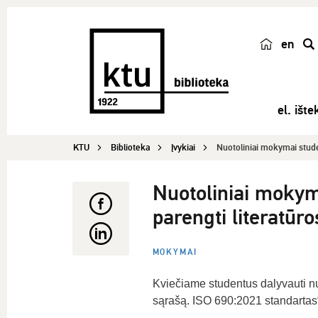
en
p
a
i
el. ištek
e
š
KTU
Biblioteka
Įvykiai
Nuotoliniai mokymai stude
k
a
Nuotoliniai mokyma
parengti literatūr
MOKYMAI
Kviečiame studentus dalyvauti nuo
sąrašą. ISO 690:2021 standartas