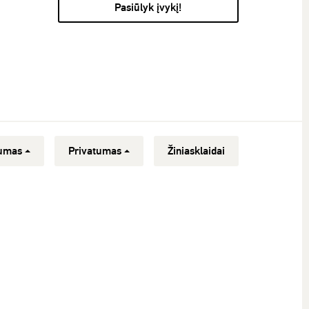
Pasiūlyk įvykį!
umas
Privatumas
Žiniasklaidai