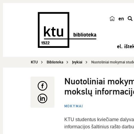
en
p
a
i
el. ištek
e
š
KTU
Biblioteka
Įvykiai
Nuotoliniai mokymai stude
k
a
Nuotoliniai mokyma
mokslų informacijo
MOKYMAI
KTU studentus kviečiame dalyvau
informacijos šaltinius rašto darbui