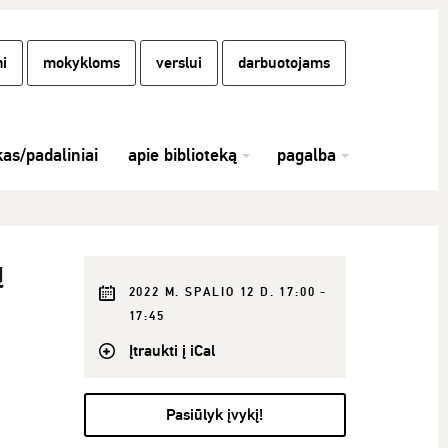
i
mokykloms
verslui
darbuotojams
kas/padaliniai
apie biblioteką
pagalba
ų
2022 M. SPALIO 12 D. 17:00 -
17:45
Įtraukti į iCal
Pasiūlyk įvykį!