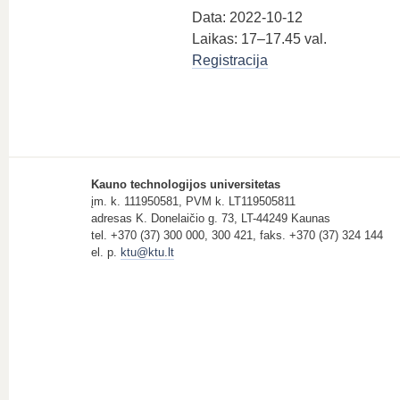
Data: 2022-10-12
Laikas: 17–17.45 val.
Registracija
Kauno technologijos universitetas
įm. k. 111950581, PVM k. LT119505811
adresas K. Donelaičio g. 73, LT-44249 Kaunas
tel. +370 (37) 300 000, 300 421, faks. +370 (37) 324 144
el. p.
ktu@ktu.lt