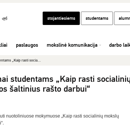
stojantiesiems
studentams
alumn
liai
paslaugos
mokslinė komunikacija
darbo lai
ntams „Kaip rasti socia...
i studentams „Kaip rasti socialini
s šaltinius rašto darbui“
ti nuotoliniuose mokymuose „Kaip rasti socialinių mokslų
“.