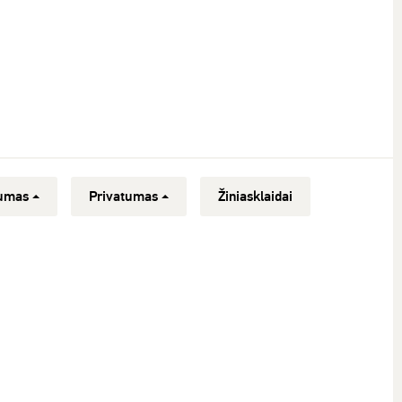
umas
Privatumas
Žiniasklaidai