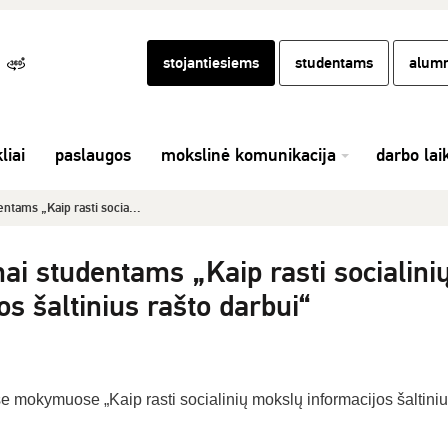
stojantiesiems
studentams
alumn
liai
paslaugos
mokslinė komunikacija
darbo lai
ntams „Kaip rasti socia...
i studentams „Kaip rasti socialini
s šaltinius rašto darbui“
e mokymuose „Kaip rasti socialinių mokslų informacijos šaltini