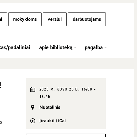
i
mokykloms
verslui
darbuotojams
kas/padaliniai
apie biblioteką
pagalba
ų
2025 M. KOVO 25 D. 16:00 -
16:45
Nuotolinis
Įtraukti į iCal
us