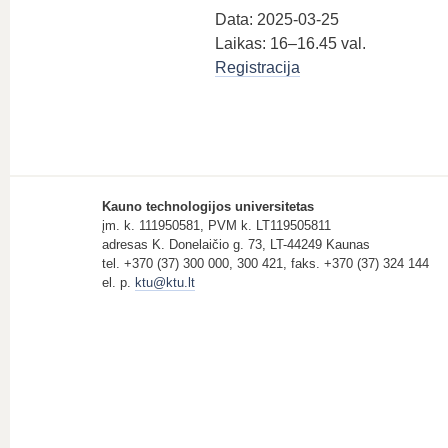
Data: 2025-03-25
Laikas: 16–16.45 val.
Registracija
Kauno technologijos universitetas
įm. k. 111950581, PVM k. LT119505811
adresas K. Donelaičio g. 73, LT-44249 Kaunas
tel. +370 (37) 300 000, 300 421, faks. +370 (37) 324 144
el. p.
ktu@ktu.lt