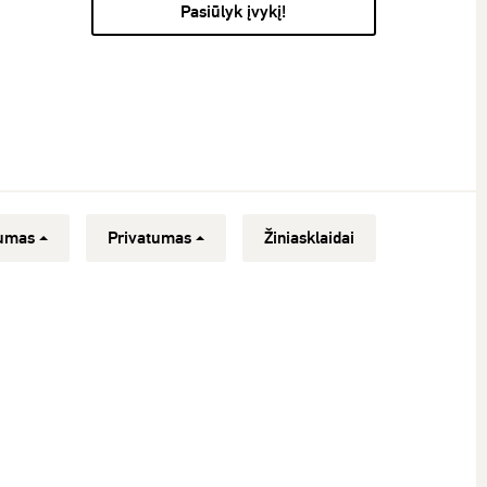
Pasiūlyk įvykį!
umas
Privatumas
Žiniasklaidai