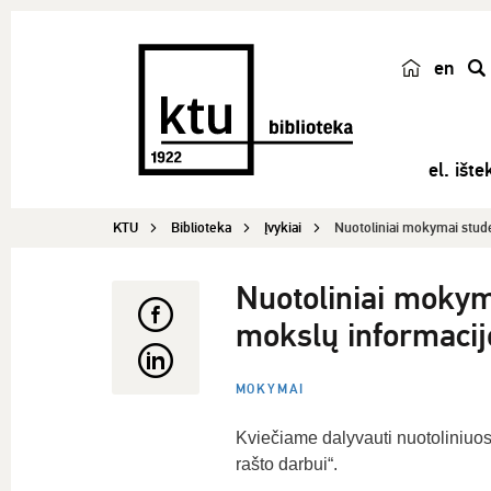
en
p
a
i
el. ištek
e
š
KTU
Biblioteka
Įvykiai
Nuotoliniai mokymai stude
k
a
Nuotoliniai mokyma
mokslų informacijo
MOKYMAI
Kviečiame dalyvauti nuotoliniuos
rašto darbui“.