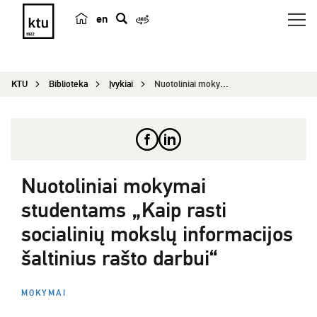
en
p
a
i
KTU
Biblioteka
Įvykiai
Nuotoliniai mokymai studentams „Kaip rasti socia...
e
š
k
a
Nuotoliniai mokymai
studentams „Kaip rasti
socialinių mokslų informacijos
šaltinius rašto darbui“
MOKYMAI