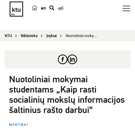
en
p
a
i
KTU
Biblioteka
Įvykiai
Nuotoliniai mokymai studentams „Kaip rasti socia...
e
š
k
a
Nuotoliniai mokymai
studentams „Kaip rasti
socialinių mokslų informacijos
šaltinius rašto darbui“
MOKYMAI