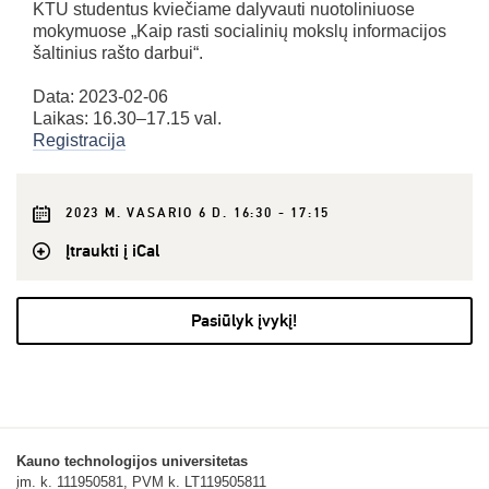
KTU studentus kviečiame dalyvauti nuotoliniuose
mokymuose „Kaip rasti socialinių mokslų informacijos
šaltinius rašto darbui“.
Data: 2023-02-06
Laikas: 16.30–17.15 val.
Registracija
2023 M. VASARIO 6 D. 16:30 - 17:15
Įtraukti į iCal
Pasiūlyk įvykį!
Kauno technologijos universitetas
įm. k. 111950581, PVM k. LT119505811