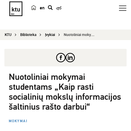
en
p
a
i
KTU
Biblioteka
Įvykiai
Nuotoliniai mokymai studentams „Kaip rasti socia...
e
š
k
a
Nuotoliniai mokymai
studentams „Kaip rasti
socialinių mokslų informacijos
šaltinius rašto darbui“
MOKYMAI