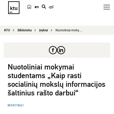
en
p
a
i
KTU
Biblioteka
Įvykiai
Nuotoliniai mokymai studentams „Kaip rasti socia...
e
š
k
a
Nuotoliniai mokymai
studentams „Kaip rasti
socialinių mokslų informacijos
šaltinius rašto darbui“
MOKYMAI