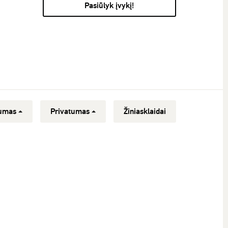
Pasiūlyk įvykį!
umas
Privatumas
Žiniasklaidai