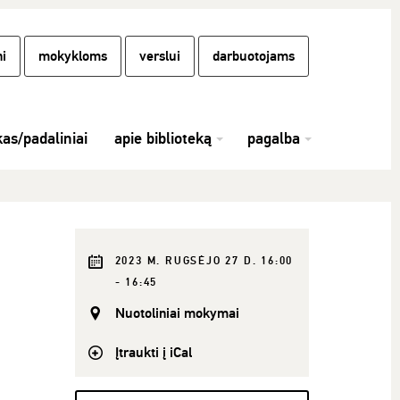
i
mokykloms
verslui
darbuotojams
kas/padaliniai
apie biblioteką
pagalba
2023 M. RUGSĖJO 27 D. 16:00
- 16:45
Nuotoliniai mokymai
Įtraukti į iCal