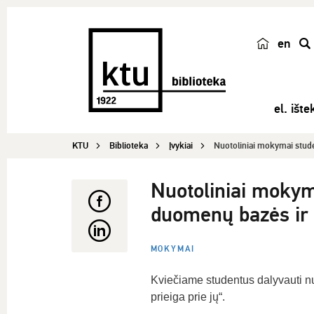
en
p
a
i
el. ištek
e
š
KTU
Biblioteka
Įvykiai
Nuotoliniai mokymai stu
k
a
Nuotoliniai moky
duomenų bazės ir p
MOKYMAI
Kviečiame studentus dalyvauti 
prieiga prie jų“.