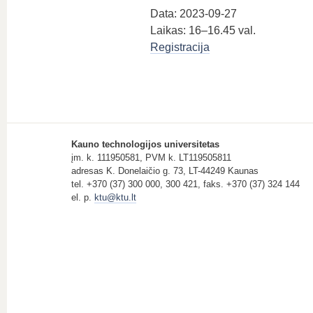
Data: 2023-09-27
Laikas: 16–16.45 val.
Registracija
Kauno technologijos universitetas
įm. k. 111950581, PVM k. LT119505811
adresas K. Donelaičio g. 73, LT-44249 Kaunas
tel. +370 (37) 300 000, 300 421, faks. +370 (37) 324 144
el. p.
ktu@ktu.lt