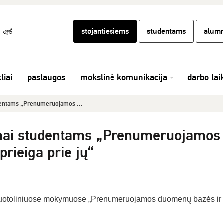
stojantiesiems
studentams
alumn
liai
paslaugos
mokslinė komunikacija
darbo lai
dentams „Prenumeruojamos ...
mai studentams „Prenumeruojamos
rieiga prie jų“
nuotoliniuose mokymuose „Prenumeruojamos duomenų bazės ir