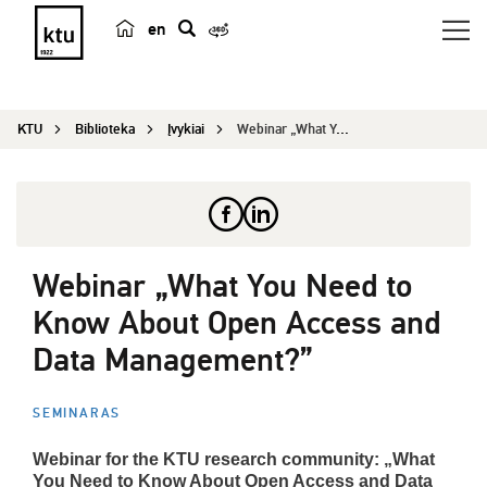
en
p
a
i
KTU
Biblioteka
Įvykiai
Webinar „What You Need to Know About Open Access...
e
š
k
a
Webinar „What You Need to
Know About Open Access and
Data Management?”
SEMINARAS
Webinar for the KTU research community: „What
You Need to Know About Open Access and Data