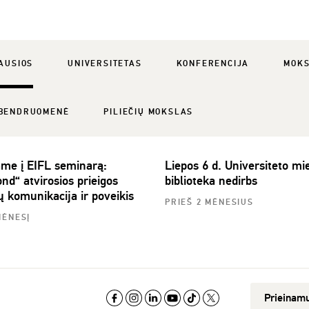
AUSIOS
UNIVERSITETAS
KONFERENCIJA
MOK
BENDRUOMENĖ
PILIEČIŲ MOKSLAS
ame į EIFL seminarą:
Liepos 6 d. Universiteto mie
nd“ atvirosios prieigos
biblioteka nedirbs
ų komunikacija ir poveikis
PRIEŠ 2 MĖNESIUS
MĖNESĮ
Prieinam