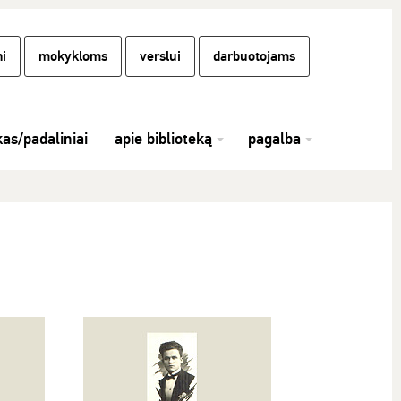
i
mokykloms
verslui
darbuotojams
kas/padaliniai
apie biblioteką
pagalba