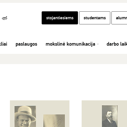
stojantiesiems
studentams
alumn
liai
paslaugos
mokslinė komunikacija
darbo lai