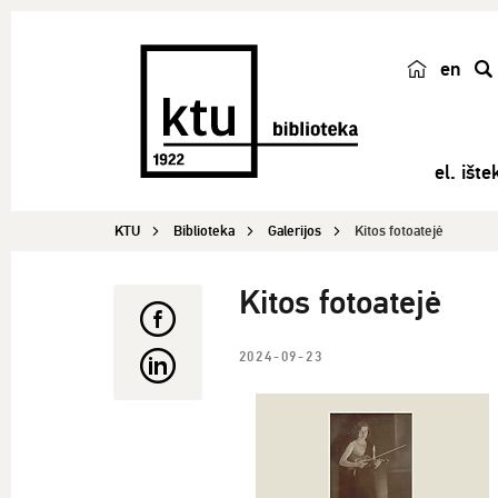
en
p
a
i
el. ištek
e
š
KTU
Biblioteka
Galerijos
Kitos fotoatejė
k
a
Kitos fotoatejė
2024-09-23