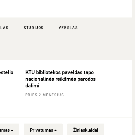
SLAS
STUDIJOS
VERSLAS
stelio
KTU bibliotekos paveldas tapo
nacionalinės reikšmės parodos
dalimi
PRIEŠ 2 MĖNESIUS
umas
Privatumas
Žiniasklaidai