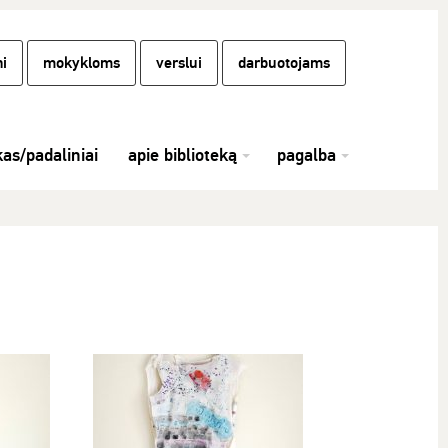
i
mokykloms
verslui
darbuotojams
kas/padaliniai
apie biblioteką
pagalba