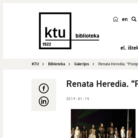
en
p
a
i
el. ištek
e
š
KTU
Biblioteka
Galerijos
Renata Heredia. “Postp
k
a
Renata Heredia. “P
2019-01-15