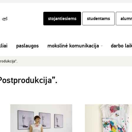
stojantiesiems
studentams
alumn
liai
paslaugos
mokslinė komunikacija
darbo lai
rodukcija”.
ostprodukcija”.