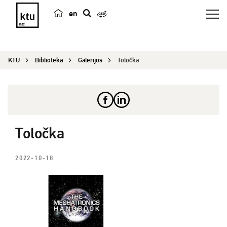
en
p
a
i
KTU
Biblioteka
Galerijos
Toločka
e
š
k
a
Toločka
2022-10-18