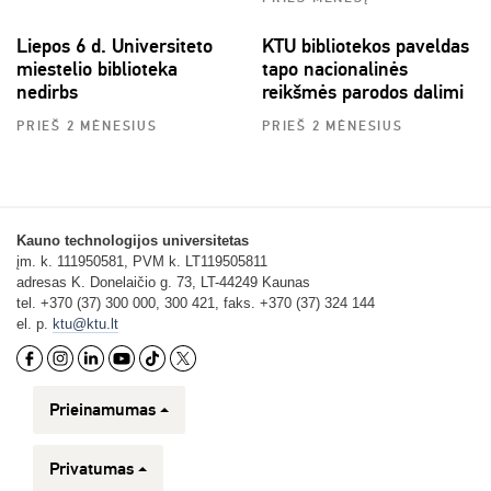
Liepos 6 d. Universiteto
KTU bibliotekos paveldas
miestelio biblioteka
tapo nacionalinės
nedirbs
reikšmės parodos dalimi
PRIEŠ 2 MĖNESIUS
PRIEŠ 2 MĖNESIUS
Kauno technologijos universitetas
įm. k. 111950581, PVM k. LT119505811
adresas K. Donelaičio g. 73, LT-44249 Kaunas
tel. +370 (37) 300 000, 300 421, faks. +370 (37) 324 144
el. p.
ktu@ktu.lt
Prieinamumas
Privatumas