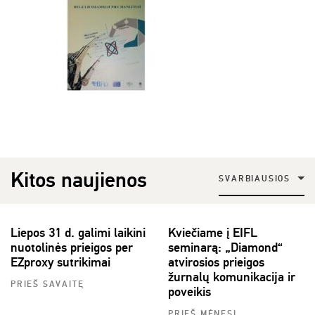
Kitos naujienos
SVARBIAUSIOS
Liepos 31 d. galimi laikini
Kviečiame į EIFL
nuotolinės prieigos per
seminarą: „Diamond“
EZproxy sutrikimai
atvirosios prieigos
žurnalų komunikacija ir
PRIEŠ SAVAITĘ
poveikis
PRIEŠ MĖNESĮ