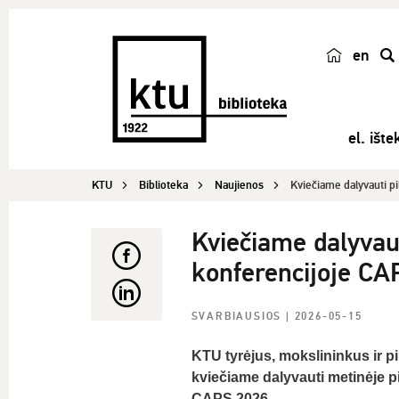
en
p
a
i
el. ištek
e
š
KTU
Biblioteka
Naujienos
Kviečiame dalyvauti pi
k
a
Kviečiame dalyvaut
konferencijoje C
SVARBIAUSIOS
| 2026-05-15
KTU tyrėjus, mokslininkus ir 
kviečiame dalyvauti metinėje p
CAPS 2026.