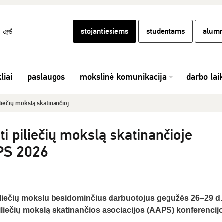
stojantiesiems
studentams
alumn
liai
paslaugos
mokslinė komunikacija
darbo lai
liečių mokslą skatinančioj...
i piliečių mokslą skatinančioje
APS 2026
piliečių mokslu besidominčius darbuotojus gegužės 26–29 d.
iliečių mokslą skatinančios asociacijos (AAPS) konferencij