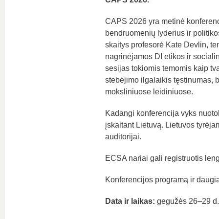
CAPS 2026 yra metinė konferenci
bendruomenių lyderius ir politik
skaitys profesorė Kate Devlin, te
nagrinėjamos DI etikos ir social
sesijas tokiomis temomis kaip tv
stebėjimo ilgalaikis tęstinumas, 
moksliniuose leidiniuose.
Kadangi konferencija vyks nuotolini
įskaitant Lietuvą. Lietuvos tyrėja
auditorijai.
ECSA nariai gali registruotis le
Konferencijos programą ir daugia
Data ir laikas
:
gegužės 26–29 d. 