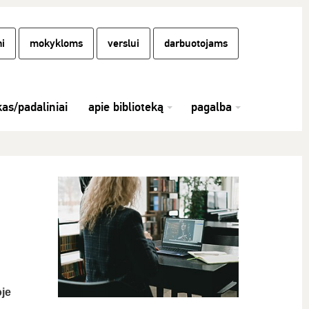
i
mokykloms
verslui
darbuotojams
kas/padaliniai
apie biblioteką
pagalba
oje