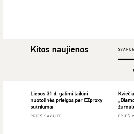
Kitos naujienos
SVARBI
Liepos 31 d. galimi laikini
Kvieči
nuotolinės prieigos per EZproxy
„Diamo
sutrikimai
žurnal
PRIEŠ SAVAITĘ
PRIEŠ 