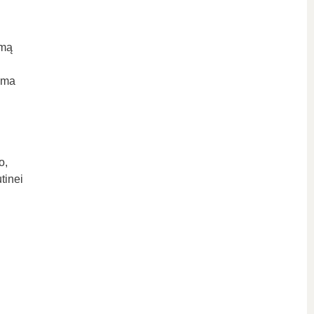
imą
ima
o,
tinei