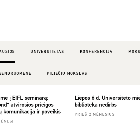
AUSIOS
UNIVERSITETAS
KONFERENCIJA
MOK
BENDRUOMENĖ
PILIEČIŲ MOKSLAS
ame į EIFL seminarą:
Liepos 6 d. Universiteto mie
nd“ atvirosios prieigos
biblioteka nedirbs
ų komunikacija ir poveikis
PRIEŠ 2 MĖNESIUS
MĖNESĮ