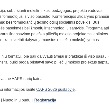
ja, subursianti mokslininkus, pedagogus, projektų vadovus,
os formuotojus iš viso pasaulio. Konferencijos atidarymo praneš
ma: besiformuojančių technologijų socialinis poveikis. Bus
inės pasekmės bei žmonių ir technologijų santykis. Programa ap
araus finansavimo paieška piliečių mokslo projektams, aplinkos
bei kaip skelbti dalyvaujamuosius (piliečių mokslo) tyrimus
u formatu, joje gali dalyvauti tyrėjai ir praktikai iš viso pasauli
ms tai puiki proga pristatyti savo piliečių mokslo projektus tarptau
ngvatine AAPS narių kaina.
u informacijos rasite
CAPS 2026 puslapyje
.
| Nuotoliniu būdu
|
Registracija