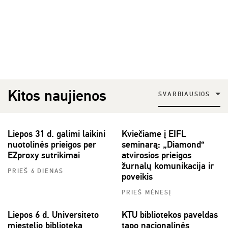
Kitos naujienos
SVARBIAUSIOS
Liepos 31 d. galimi laikini
Kviečiame į EIFL
nuotolinės prieigos per
seminarą: „Diamond“
EZproxy sutrikimai
atvirosios prieigos
žurnalų komunikacija ir
PRIEŠ 6 DIENAS
poveikis
PRIEŠ MĖNESĮ
Liepos 6 d. Universiteto
KTU bibliotekos paveldas
miestelio biblioteka
tapo nacionalinės