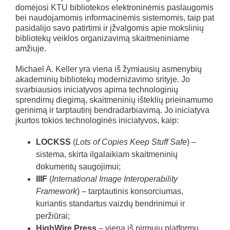
domėjosi KTU bibliotekos elektroninėmis paslaugomis
bei naudojamomis informacinėmis sistemomis, taip pat
pasidalijo savo patirtimi ir įžvalgomis apie mokslinių
bibliotekų veiklos organizavimą skaitmeniniame
amžiuje.
Michael A. Keller yra viena iš žymiausių asmenybių
akademinių bibliotekų modernizavimo srityje. Jo
svarbiausios iniciatyvos apima technologinių
sprendimų diegimą, skaitmeninių išteklių prieinamumo
gerinimą ir tarptautinį bendradarbiavimą. Jo iniciatyva
įkurtos tokios technologinės iniciatyvos, kaip:
LOCKSS
(
Lots of Copies Keep Stuff Safe
) –
sistema, skirta ilgalaikiam skaitmeninių
dokumentų saugojimui;
IIIF
(
International Image Interoperability
Framework
) – tarptautinis konsorciumas,
kuriantis standartus vaizdų bendrinimui ir
peržiūrai;
HighWire Press
– viena iš pirmųjų platformų,