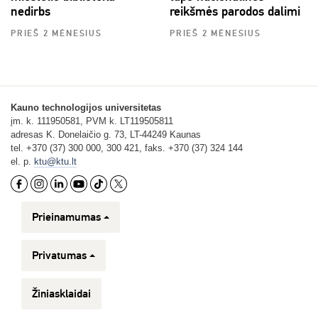
nedirbs
reikšmės parodos dalimi
PRIEŠ 2 MĖNESIUS
PRIEŠ 2 MĖNESIUS
Kauno technologijos universitetas
įm. k. 111950581, PVM k. LT119505811
adresas K. Donelaičio g. 73, LT-44249 Kaunas
tel. +370 (37) 300 000, 300 421, faks. +370 (37) 324 144
el. p.
ktu@ktu.lt
Prieinamumas
Privatumas
Žiniasklaidai