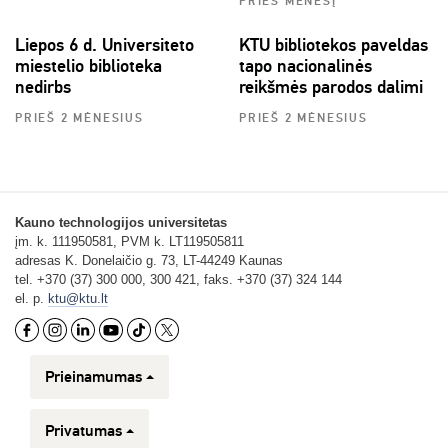
PRIEŠ MĖNESĮ
Liepos 6 d. Universiteto
KTU bibliotekos paveldas
miestelio biblioteka
tapo nacionalinės
nedirbs
reikšmės parodos dalimi
PRIEŠ 2 MĖNESIUS
PRIEŠ 2 MĖNESIUS
Kauno technologijos universitetas
įm. k. 111950581, PVM k. LT119505811
adresas K. Donelaičio g. 73, LT-44249 Kaunas
tel. +370 (37) 300 000, 300 421, faks. +370 (37) 324 144
el. p.
ktu@ktu.lt
Prieinamumas
Privatumas