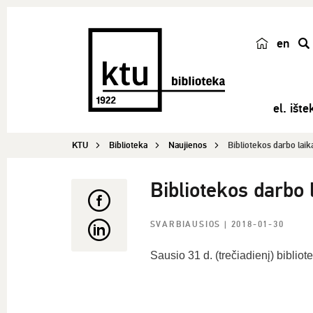
en
p
a
i
el. ištek
e
š
KTU
Biblioteka
Naujienos
Bibliotekos darbo laik
k
a
Bibliotekos darbo 
SVARBIAUSIOS
| 2018-01-30
Sausio 31 d. (trečiadienį) bibliot