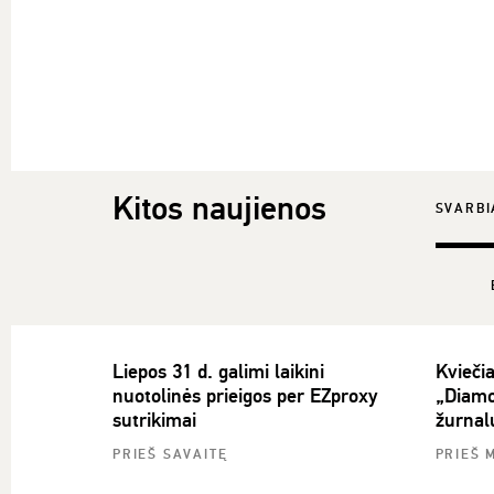
Kitos naujienos
SVARBI
Liepos 31 d. galimi laikini
Kvieči
nuotolinės prieigos per EZproxy
„Diamo
sutrikimai
žurnal
PRIEŠ SAVAITĘ
PRIEŠ 