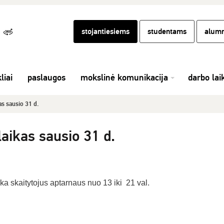
stojantiesiems
studentams
alumn
liai
paslaugos
mokslinė komunikacija
darbo lai
as sausio 31 d.
laikas sausio 31 d.
eka skaitytojus aptarnaus nuo 13 iki 21 val.