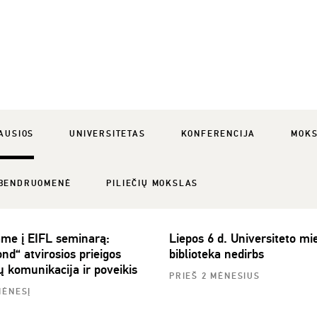
AUSIOS
UNIVERSITETAS
KONFERENCIJA
MOK
BENDRUOMENĖ
PILIEČIŲ MOKSLAS
ame į EIFL seminarą:
Liepos 6 d. Universiteto mie
nd“ atvirosios prieigos
biblioteka nedirbs
ų komunikacija ir poveikis
PRIEŠ 2 MĖNESIUS
MĖNESĮ