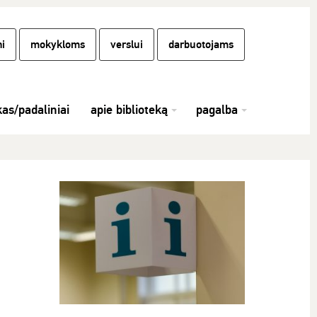
i
mokykloms
verslui
darbuotojams
kas/padaliniai
apie biblioteką
pagalba