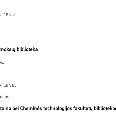
i 18 val.
 mokslų biblioteka
val.
i 18 val.
edirbs
izaino bei Cheminės technologijos fakultetų biblioteko