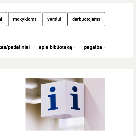
i
mokykloms
verslui
darbuotojams
kas/padaliniai
apie biblioteką
pagalba