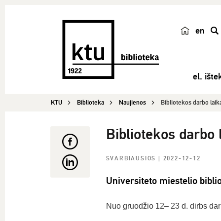
en
p
a
i
el. ištek
e
š
KTU
Biblioteka
Naujienos
Bibliotekos darbo laik
k
a
Bibliotekos darbo 
SVARBIAUSIOS
| 2022-12-12
Universiteto miestelio bibli
Nuo gruodžio 12– 23 d. dirbs darb