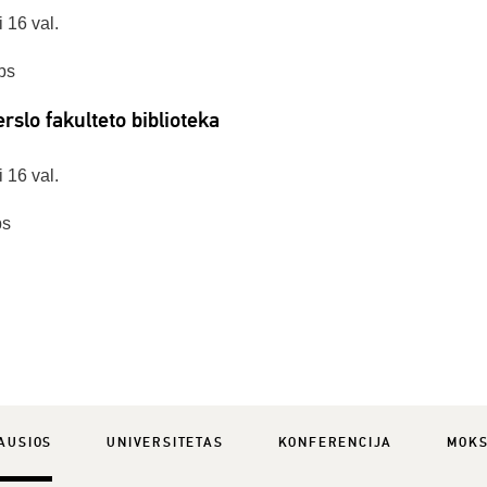
i 16 val.
bs
rslo fakulteto biblioteka
i 16 val.
bs
AUSIOS
UNIVERSITETAS
KONFERENCIJA
MOK