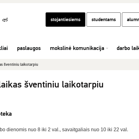
stojantiesiems
studentams
alumn
liai
paslaugos
mokslinė komunikacija
darbo lai
as šventiniu laikotarpiu
laikas šventiniu laikotarpiu
oteka
o dienomis nuo 8 iki 2 val., savaitgaliais nuo 10 iki 22 val.