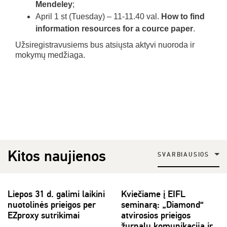
Mendeley
;
April 1 st (Tuesday) – 11-11.40 val.
How to find
information resources for a cource paper
.
Užsiregistravusiems bus atsiųsta aktyvi nuoroda ir
mokymų medžiaga.
Kitos naujienos
SVARBIAUSIOS
Liepos 31 d. galimi laikini
Kviečiame į EIFL
nuotolinės prieigos per
seminarą: „Diamond“
EZproxy sutrikimai
atvirosios prieigos
žurnalų komunikacija ir