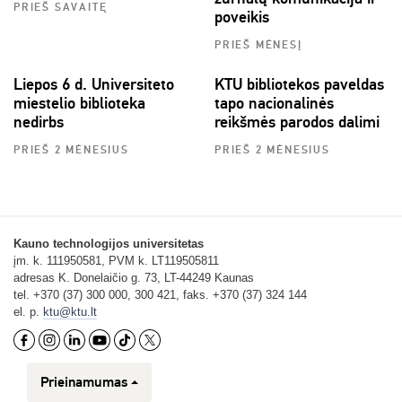
PRIEŠ SAVAITĘ
poveikis
PRIEŠ MĖNESĮ
Liepos 6 d. Universiteto
KTU bibliotekos paveldas
miestelio biblioteka
tapo nacionalinės
nedirbs
reikšmės parodos dalimi
PRIEŠ 2 MĖNESIUS
PRIEŠ 2 MĖNESIUS
Kauno technologijos universitetas
įm. k. 111950581, PVM k. LT119505811
adresas K. Donelaičio g. 73, LT-44249 Kaunas
tel. +370 (37) 300 000, 300 421, faks. +370 (37) 324 144
el. p.
ktu@ktu.lt
Prieinamumas