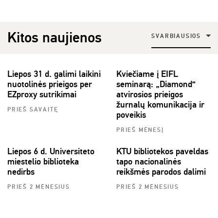
Kitos naujienos
SVARBIAUSIOS
Liepos 31 d. galimi laikini
Kviečiame į EIFL
nuotolinės prieigos per
seminarą: „Diamond“
EZproxy sutrikimai
atvirosios prieigos
žurnalų komunikacija ir
PRIEŠ SAVAITĘ
poveikis
PRIEŠ MĖNESĮ
Liepos 6 d. Universiteto
KTU bibliotekos paveldas
miestelio biblioteka
tapo nacionalinės
nedirbs
reikšmės parodos dalimi
PRIEŠ 2 MĖNESIUS
PRIEŠ 2 MĖNESIUS