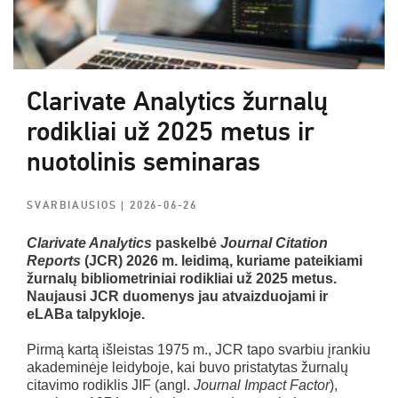
Clarivate Analytics žurnalų
rodikliai už 2025 metus ir
nuotolinis seminaras
SVARBIAUSIOS
| 2026-06-26
Clarivate Analytics
paskelbė
Journal Citation
Reports
(JCR) 2026 m. leidimą, kuriame pateikiami
žurnalų bibliometriniai rodikliai už 2025 metus.
Naujausi JCR duomenys jau atvaizduojami ir
eLABa talpykloje.
Pirmą kartą išleistas 1975 m., JCR tapo svarbiu įrankiu
akademinėje leidyboje, kai buvo pristatytas žurnalų
citavimo rodiklis JIF (angl.
Journal Impact Factor
),