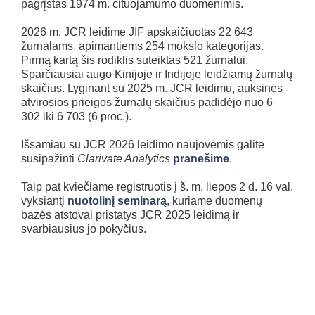
pagrįstas 1974 m. cituojamumo duomenimis.
2026 m. JCR leidime JIF apskaičiuotas 22 643
žurnalams, apimantiems 254 mokslo kategorijas.
Pirmą kartą šis rodiklis suteiktas 521 žurnalui.
Sparčiausiai augo Kinijoje ir Indijoje leidžiamų žurnalų
skaičius. Lyginant su 2025 m. JCR leidimu, auksinės
atvirosios prieigos žurnalų skaičius padidėjo nuo 6
302 iki 6 703 (6 proc.).
Išsamiau su JCR 2026 leidimo naujovėmis galite
susipažinti
Clarivate Analytics
pranešime
.
Taip pat kviečiame registruotis į š. m. liepos 2 d. 16 val.
vyksiantį
nuotolinį seminarą
, kuriame duomenų
bazės atstovai pristatys JCR 2025 leidimą ir
svarbiausius jo pokyčius.