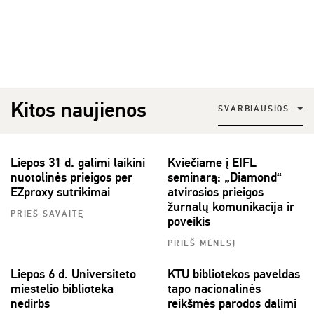
Kitos naujienos
SVARBIAUSIOS
Liepos 31 d. galimi laikini
Kviečiame į EIFL
nuotolinės prieigos per
seminarą: „Diamond“
EZproxy sutrikimai
atvirosios prieigos
žurnalų komunikacija ir
PRIEŠ SAVAITĘ
poveikis
PRIEŠ MĖNESĮ
Liepos 6 d. Universiteto
KTU bibliotekos paveldas
miestelio biblioteka
tapo nacionalinės
nedirbs
reikšmės parodos dalimi