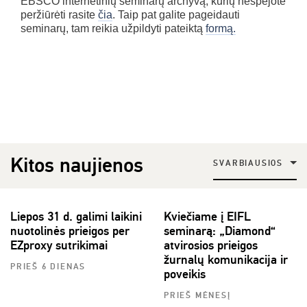
EBSCO internetinių seminarų archyvą, kurių nespėjote
peržiūrėti rasite
čia
. Taip pat galite pageidauti
seminarų, tam reikia užpildyti pateiktą
formą.
Kitos naujienos
SVARBIAUSIOS
Liepos 31 d. galimi laikini
Kviečiame į EIFL
nuotolinės prieigos per
seminarą: „Diamond“
EZproxy sutrikimai
atvirosios prieigos
žurnalų komunikacija ir
PRIEŠ 6 DIENAS
poveikis
PRIEŠ MĖNESĮ