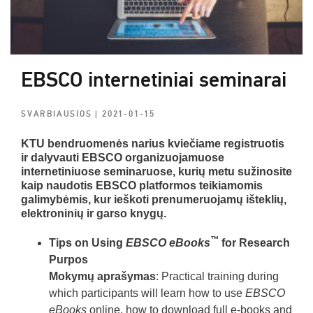
EBSCO internetiniai seminarai
SVARBIAUSIOS
| 2021-01-15
KTU bendruomenės narius kviečiame registruotis
ir dalyvauti EBSCO organizuojamuose
internetiniuose seminaruose, kurių metu sužinosite
kaip naudotis EBSCO platformos teikiamomis
galimybėmis, kur ieškoti prenumeruojamų išteklių,
elektroninių ir garso knygų.
™
Tips on Using
EBSCO eBooks
for Research
Purpos
Mokymų aprašymas
: Practical training during
which participants will learn how to use
EBSCO
eBooks
online, how to download full e-books and