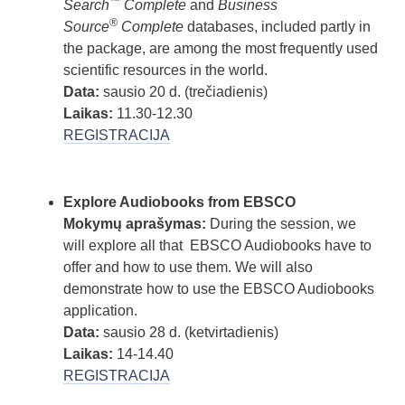
™
Search
Complete
and
Business
®
Source
Complete
databases, included partly in
the package, are among the most frequently used
scientific resources in the world.
Data:
sausio 20 d. (trečiadienis)
Laikas
:
11.30-12.30
REGISTRACIJA
Explore Audiobooks from EBSCO
Mokym
ų aprašymas:
During the session, we
will explore all that EBSCO Audiobooks have to
offer and how to use them. We will also
demonstrate how to use the EBSCO Audiobooks
application.
Data:
sausio 28 d. (ketvirtadienis)
Laikas:
14-14.40
REGISTRACIJA