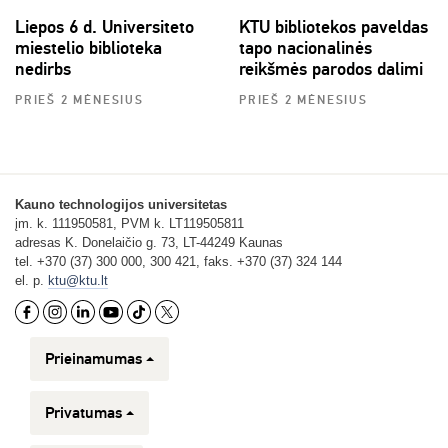
Liepos 6 d. Universiteto
KTU bibliotekos paveldas
miestelio biblioteka
tapo nacionalinės
nedirbs
reikšmės parodos dalimi
PRIEŠ 2 MĖNESIUS
PRIEŠ 2 MĖNESIUS
Kauno technologijos universitetas
įm. k. 111950581, PVM k. LT119505811
adresas K. Donelaičio g. 73, LT-44249 Kaunas
tel. +370 (37) 300 000, 300 421, faks. +370 (37) 324 144
el. p.
ktu@ktu.lt
Prieinamumas
Privatumas