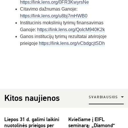
https://link.lens.org/0FR3KwyrsNe
Citavimo dažnumas Ganoje:
https://link.lens.org/u8bj7mHWB0
Institucinis mokslinių tyrimų finansavimas
Ganoje:
https://link.lens.org/QoIcM940K2k
Ganos institucijų tyrimų rezultatai atvirojoje
prieigoje
https://link.lens.org/vCbdgcjtSDh
Kitos naujienos
SVARBIAUSIOS
Liepos 31 d. galimi laikini
Kviečiame į EIFL
nuotolinės prieigos per
seminarą: „Diamond“