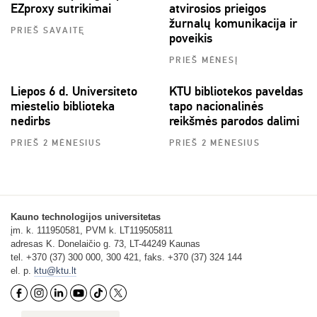
EZproxy sutrikimai
atvirosios prieigos
žurnalų komunikacija ir
PRIEŠ SAVAITĘ
poveikis
PRIEŠ MĖNESĮ
Liepos 6 d. Universiteto
KTU bibliotekos paveldas
miestelio biblioteka
tapo nacionalinės
nedirbs
reikšmės parodos dalimi
PRIEŠ 2 MĖNESIUS
PRIEŠ 2 MĖNESIUS
Kauno technologijos universitetas
įm. k. 111950581, PVM k. LT119505811
adresas K. Donelaičio g. 73, LT-44249 Kaunas
tel. +370 (37) 300 000, 300 421, faks. +370 (37) 324 144
el. p.
ktu@ktu.lt