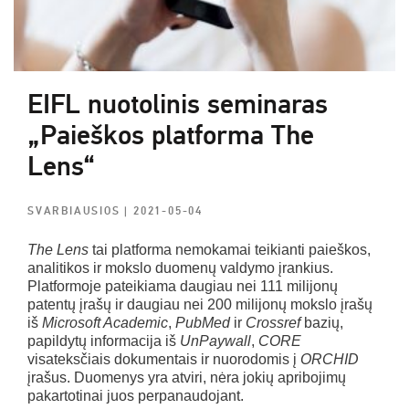
EIFL nuotolinis seminaras
„Paieškos platforma The
Lens“
SVARBIAUSIOS
| 2021-05-04
The Lens
tai platforma nemokamai teikianti paieškos,
analitikos ir mokslo duomenų valdymo įrankius.
Platformoje pateikiama daugiau nei 111 milijonų
patentų įrašų ir daugiau nei 200 milijonų mokslo įrašų
iš
Microsoft Academic
,
PubMed
ir
Crossref
bazių,
papildytų informacija iš
UnPaywall
,
CORE
visateksčiais dokumentais ir nuorodomis į
ORCHID
įrašus. Duomenys yra atviri, nėra jokių apribojimų
pakartotinai juos perpanaudojant.