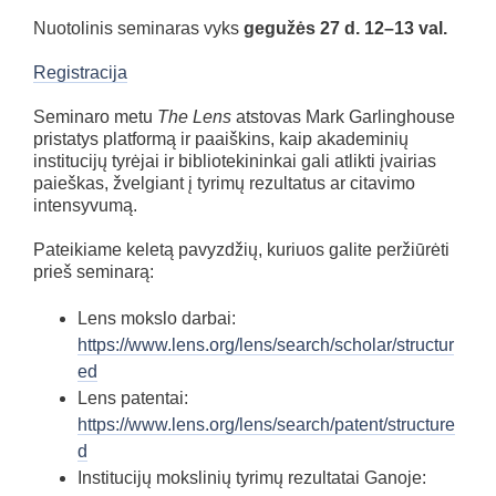
Nuotolinis seminaras vyks
gegužės
27 d. 12–13 val.
Registracija
Seminaro metu
The Lens
atstovas Mark Garlinghouse
pristatys platformą ir paaiškins, kaip akademinių
institucijų tyrėjai ir bibliotekininkai gali atlikti įvairias
paieškas, žvelgiant į tyrimų rezultatus ar citavimo
intensyvumą.
Pateikiame keletą pavyzdžių, kuriuos galite peržiūrėti
prieš seminarą:
Lens mokslo darbai:
https://www.lens.org/lens/search/scholar/structur
ed
Lens patentai:
https://www.lens.org/lens/search/patent/structure
d
Institucijų mokslinių tyrimų rezultatai Ganoje: