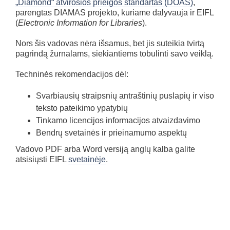
„Diamond“ atvirosios prieigos standartas (DOAS)
,
parengtas DIAMAS projekto, kuriame dalyvauja ir EIFL
(
Electronic Information for Libraries
).
Nors šis vadovas nėra išsamus, bet jis suteikia tvirtą
pagrindą žurnalams, siekiantiems tobulinti savo veiklą.
Techninės rekomendacijos dėl:
Svarbiausių straipsnių antraštinių puslapių ir viso
teksto pateikimo ypatybių
Tinkamo licencijos informacijos atvaizdavimo
Bendrų svetainės ir prieinamumo aspektų
Vadovo PDF arba Word versiją anglų kalba galite
atsisiųsti EIFL
svetainėje
.