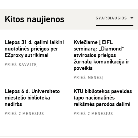
Kitos naujienos
SVARBIAUSIOS
Liepos 31 d. galimi laikini
Kviečiame į EIFL
nuotolinės prieigos per
seminarą: „Diamond“
EZproxy sutrikimai
atvirosios prieigos
žurnalų komunikacija ir
PRIEŠ SAVAITĘ
poveikis
PRIEŠ MĖNESĮ
Liepos 6 d. Universiteto
KTU bibliotekos paveldas
miestelio biblioteka
tapo nacionalinės
nedirbs
reikšmės parodos dalimi
PRIEŠ 2 MĖNESIUS
PRIEŠ 2 MĖNESIUS