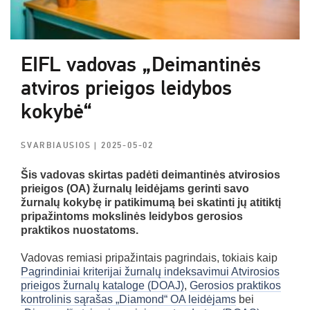
EIFL vadovas „Deimantinės
atviros prieigos leidybos
kokybė“
SVARBIAUSIOS
| 2025-05-02
Šis vadovas skirtas padėti deimantinės atvirosios
prieigos (OA) žurnalų leidėjams gerinti savo
žurnalų kokybę ir patikimumą bei skatinti jų atitiktį
pripažintoms mokslinės leidybos gerosios
praktikos nuostatoms.
Vadovas remiasi pripažintais pagrindais, tokiais kaip
Pagrindiniai kriterijai žurnalų indeksavimui Atvirosios
prieigos žurnalų kataloge (DOAJ)
,
Gerosios praktikos
kontrolinis sąrašas „Diamond“ OA leidėjams
bei