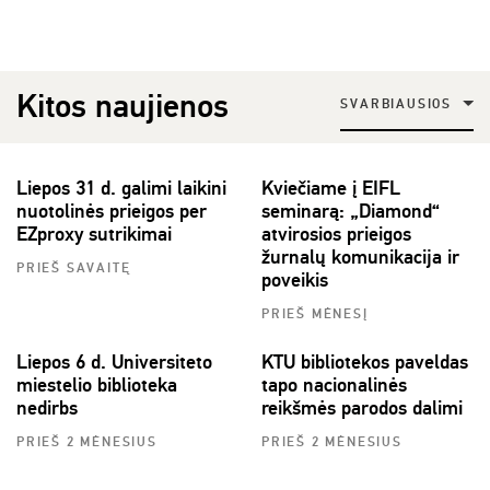
Kitos naujienos
SVARBIAUSIOS
Liepos 31 d. galimi laikini
Kviečiame į EIFL
nuotolinės prieigos per
seminarą: „Diamond“
EZproxy sutrikimai
atvirosios prieigos
žurnalų komunikacija ir
PRIEŠ SAVAITĘ
poveikis
PRIEŠ MĖNESĮ
Liepos 6 d. Universiteto
KTU bibliotekos paveldas
miestelio biblioteka
tapo nacionalinės
nedirbs
reikšmės parodos dalimi
PRIEŠ 2 MĖNESIUS
PRIEŠ 2 MĖNESIUS